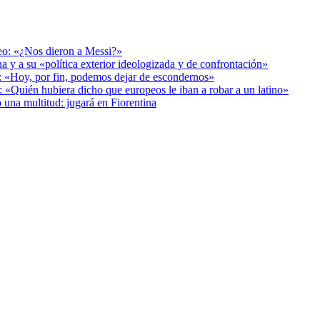
deo: «¿Nos dieron a Messi?»
a y a su «política exterior ideologizada y de confrontación»
r: «Hoy, por fin, podemos dejar de escondernos»
: «Quién hubiera dicho que europeos le iban a robar a un latino»
 una multitud: jugará en Fiorentina