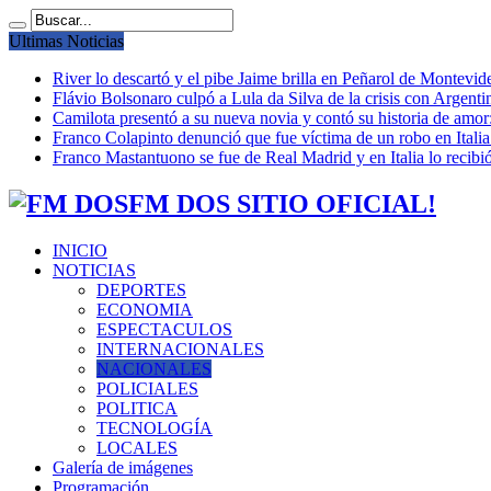
Ultimas Noticias
River lo descartó y el pibe Jaime brilla en Peñarol de Montevi
Flávio Bolsonaro culpó a Lula da Silva de la crisis con Argentin
Camilota presentó a su nueva novia y contó su historia de amo
Franco Colapinto denunció que fue víctima de un robo en Italia
Franco Mastantuono se fue de Real Madrid y en Italia lo recibió
FM DOS SITIO OFICIAL!
INICIO
NOTICIAS
DEPORTES
ECONOMIA
ESPECTACULOS
INTERNACIONALES
NACIONALES
POLICIALES
POLITICA
TECNOLOGÍA
LOCALES
Galería de imágenes
Programación