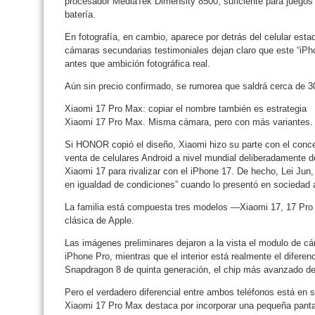
procesador MediaTek Dimensity 8500, suficiente para juegos 
batería.
En fotografía, en cambio, aparece por detrás del celular est
cámaras secundarias testimoniales dejan claro que este “iPho
antes que ambición fotográfica real.
Aún sin precio confirmado, se rumorea que saldrá cerca de 3
Xiaomi 17 Pro Max: copiar el nombre también es estrategia
Xiaomi 17 Pro Max. Misma cámara, pero con más variantes.
Si HONOR copió el diseño, Xiaomi hizo su parte con el conc
venta de celulares Android a nivel mundial deliberadamente de
Xiaomi 17 para rivalizar con el iPhone 17. De hecho, Lei Jun
en igualdad de condiciones” cuando lo presentó en sociedad 
La familia está compuesta tres modelos —Xiaomi 17, 17 Pro
clásica de Apple.
Las imágenes preliminares dejaron a la vista el modulo de c
iPhone Pro, mientras que el interior está realmente el diferenc
Snapdragon 8 de quinta generación, el chip más avanzado 
Pero el verdadero diferencial entre ambos teléfonos está en 
Xiaomi 17 Pro Max destaca por incorporar una pequeña panta