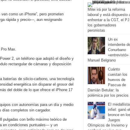
Milei irá por la reforma
se ven como un iPhone”, pero prometen
laboral y está dispuesto 
rga rápida y precio—, aun resignando
enfrentar a la CGT, el PJ
los gobernadores
peronistas
Un ex
intendente de
 Pro Max.
Conurbano
«entrevistó»
ower 2, un teléfono que adoptó el diseño y
Manuel Belgrano
ódulo rectangular de cámaras y disposición
Cuánto
cuestan los
a baterías de silicio-carbono, una tecnología
huevos de
sidad energética sin disparar el grosor del
Pascua de
más del doble de lo que ofrece el iPhone 17
Damián Betular: la
polémica por los precios
El medallista
quipos con autonomías para un día y medio
infiel: ganó e
días completos sin cargador.
bronce en lo
 pulgadas con brillo máximo teórico de
Juegos
nza en condiciones puntuales— y un
Olímpicos de Invierno y