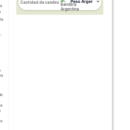
da
la
:
s
a
ra
de
na
a
,
ra