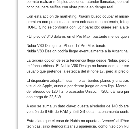
permite realizar múltiples acciones: atender llamadas, contro
principal para selfies con vista previa en tiempo real.
Con esta acción de marketing, Xiaomi buscó ocupar el mismo
premium con precios altos pero enfocados en potencia, fotogra
HONOR, no se conforma con lucir parecido: quiere ser la alter
¿El precio? 840 dólares en el Pro Max, bastante menos que
Nubia V80 Design: el iPhone 17 Pro Max barato
Nubia V80 Design podría llegar eventualmente a la Argentina.
La tercera opción de esta tendencia llega desde Nubia, pero co
teléfonos chinos. El Nubia V80 Design no busca competir con 
usuario que pretende la estética del iPhone 17, pero al preci
El dispositivo adopta líneas limpias, bordes planos y una tra
visual de Apple, aunque por dentro juega en otra liga. Monta
de refresco de 120 Hz, procesador Unisoc T7280, cámara pri
con carga de 22,5 W.
A eso se suma un dato clave: cuesta alrededor de 140 dólar
versión de 8 GB de RAM y 256 GB de almacenamiento contr
Esta claro que el caso de Nubia no apunta a “vencer” al iPhon
técnicas, sino democratizar su apariencia, como hizo con Nubi