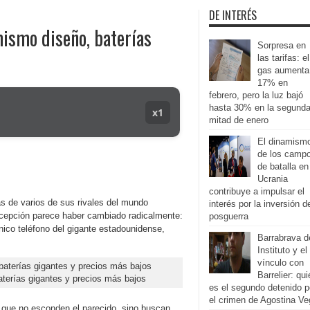
DE INTERÉS
mismo diseño, baterías
Sorpresa en
las tarifas: el
gas aumenta
17% en
febrero, pero la luz bajó
hasta 30% en la segund
x1
mitad de enero
El dinamism
de los camp
de batalla en
Ucrania
contribuye a impulsar el
s de varios de sus rivales del mundo
interés por la inversión d
ncepción parece haber cambiado radicalmente:
posguerra
ónico teléfono del gigante estadounidense,
Barrabrava d
Instituto y el
vínculo con
Barrelier: qu
aterías gigantes y precios más bajos
es el segundo detenido p
el crimen de Agostina Ve
 que no esconden el parecido, sino buscan