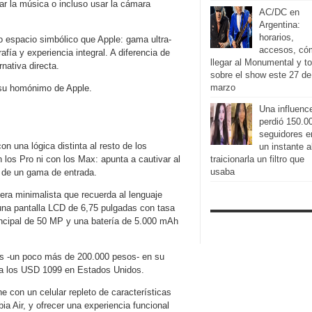
lar la música o incluso usar la cámara
AC/DC en
Argentina:
horarios,
 espacio simbólico que Apple: gama ultra-
accesos, có
fía y experiencia integral. A diferencia de
llegar al Monumental y t
nativa directa.
sobre el show este 27 de
marzo
 su homónimo de Apple.
Una influenc
perdió 150.0
seguidores e
n una lógica distinta al resto de los
un instante a
los Pro ni con los Max: apunta a cautivar al
traicionarla un filtro que
usaba
o de un gama de entrada.
sera minimalista que recuerda al lenguaje
 una pantalla LCD de 6,75 pulgadas con tasa
ncipal de 50 MP y una batería de 5.000 mAh
es -un poco más de 200.000 pesos- en su
a los USD 1099 en Estados Unidos.
e con un celular repleto de características
a Air, y ofrecer una experiencia funcional