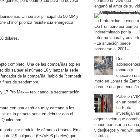
exigentes, pero optimizado para no devorar
confesó en vivo que
engañó al amor de su vi
adounidense. Un sensor principal de 50 MP y
La Fraternidad le exige a 
ne chino” prioriza resistencia energética
CGT un paro por tiempo
indeterminado por la
reforma laboral y advierte
00 dólares.
«La situación puede
parecerse al 2001»
Dos
epto completo. Una de las compañías top en
adolescente
robaron y
cidió saltear el número 16 y lanzar la serie
chocaron un
, fundador de la compañía, habló de “competir
moto en Lomas de Zamo
a fines de septiembre.
durante una persecución
 y 17 Pro Max— replicando la segmentación
Pabellón VIP
en un penal 
La Plata:
ámara con una estética muy cercana a los
investigan u
ial: es la primera serie en debutar con el
organización que cobrab
de Qualcomm.
canon por usar un sauna
su particular módulo de cámaras trasera. En el
videojuegos y red wifi pa
lla de 2,9 pulgadas (967×596 píxeles) que
estafas