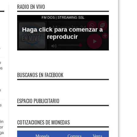
RADIO EN VIVO
a
o
os
BUSCANOS EN FACEBOOK
e
ESPACIO PUBLICITARIO
e
COTIZACIONES DE MONEDAS
ién
or
ga
Moneda
Compra
Venta