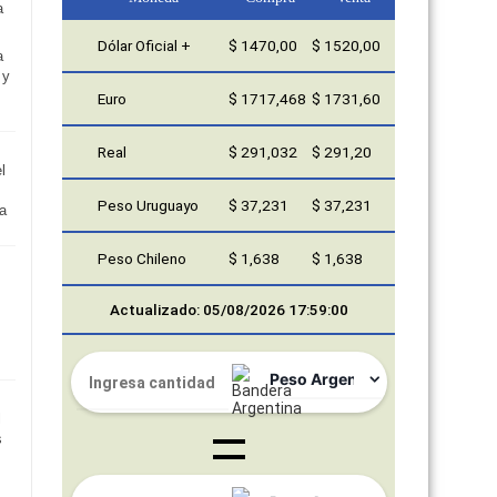
Dólar Oficial +
$ 1470,00
$ 1520,00
a
 y
Euro
$ 1717,468
$ 1731,60
Real
$ 291,032
$ 291,20
l
Peso Uruguayo
$ 37,231
$ 37,231
 a
Peso Chileno
$ 1,638
$ 1,638
Actualizado: 05/08/2026 17:59:00
l
s