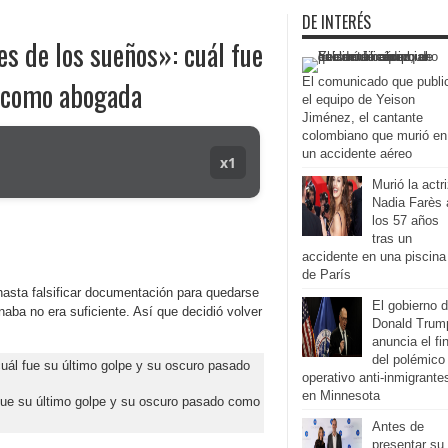
DE INTERÉS
s de los sueños»: cuál fue
El comunicado que publi
o como abogada
el equipo de Yeison
Jiménez, el cantante
colombiano que murió en
un accidente aéreo
x1
Murió la actr
Nadia Farès 
los 57 años
tras un
accidente en una piscina
de París
 hasta falsificar documentación para quedarse
El gobierno 
naba no era suficiente. Así que decidió volver
Donald Trum
anuncia el fi
del polémico
operativo anti-inmigrante
en Minnesota
fue su último golpe y su oscuro pasado como
Antes de
presentar su