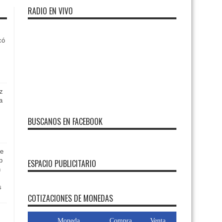
RADIO EN VIVO
có
iz
a
BUSCANOS EN FACEBOOK
de
p
ESPACIO PUBLICITARIO
n
FMDOS
s
COTIZACIONES DE MONEDAS
Moneda
Compra
Venta