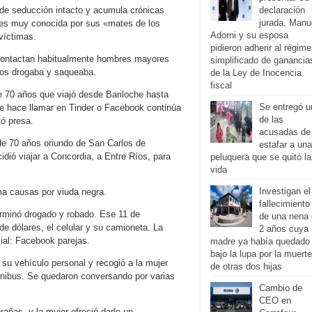
de seducción intacto y acumula crónicas
declaración
jurada, Manu
lí es muy conocida por sus «mates de los
Adorni y su esposa
víctimas.
pidieron adherir al régim
a contactan habitualmente hombres mayores
simplificado de ganancia
 los drogaba y saqueaba.
de la Ley de Inocencia
fiscal
e 70 años que viajó desde Bariloche hasta
Se entregó u
 hace llamar en Tinder o Facebook continúa
de las
ó presa.
acusadas de
de 70 años oriundo de San Carlos de
estafar a una
idió viajar a Concordia, a Entre Ríos, para
peluquera que se quitó la
vida
Investigan el
a causas por viuda negra.
fallecimiento
erminó drogado y robado. Ese 11 de
de una nena
e dólares, el celular y su camioneta. La
2 años cuya
cial: Facebook parejas.
madre ya había quedado
bajo la lupa por la muerte
su vehículo personal y recogió a la mujer
de otras dos hijas
mnibus. Se quedaron conversando por varias
Cambio de
CEO en
ñas, y la mujer ofreció darle un