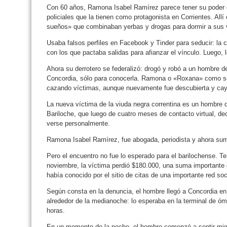
Con 60 años, Ramona Isabel Ramírez parece tener su poder 
policiales que la tienen como protagonista en Corrientes. Al
sueños» que combinaban yerbas y drogas para dormir a sus 
Usaba falsos perfiles en Facebook y Tinder para seducir: l
con los que pactaba salidas para afianzar el vínculo. Luego,
Ahora su derrotero se federalizó: drogó y robó a un hombre d
Concordia, sólo para conocerla. Ramona o «Roxana» como se
cazando víctimas, aunque nuevamente fue descubierta y cay
La nueva víctima de la viuda negra correntina es un hombre 
Bariloche, que luego de cuatro meses de contacto virtual, dec
verse personalmente.
Ramona Isabel Ramírez, fue abogada, periodista y ahora sum
Pero el encuentro no fue lo esperado para el barilochense. T
noviembre, la víctima perdió $180.000, una suma importante d
había conocido por el sitio de citas de una importante red so
Según consta en la denuncia, el hombre llegó a Concordia en 
alrededor de la medianoche: lo esperaba en la terminal de ó
horas.
En un momento de la noche, el hombre comenzó a sentir migra