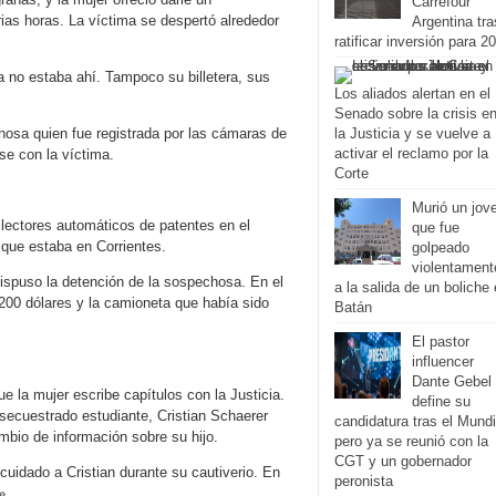
Carrefour
rias horas. La víctima se despertó alrededor
Argentina tra
ratificar inversión para 2
a no estaba ahí. Tampoco su billetera, sus
Los aliados alertan en el
Senado sobre la crisis e
echosa quien fue registrada por las cámaras de
la Justicia y se vuelve a
activar el reclamo por la
se con la víctima.
Corte
Murió un jov
 lectores automáticos de patentes en el
que fue
que estaba en Corrientes.
golpeado
violentament
ispuso la detención de la sospechosa. En el
a la salida de un boliche
.200 dólares y la camioneta que había sido
Batán
El pastor
influencer
Dante Gebel
a mujer escribe capítulos con la Justicia.
define su
ecuestrado estudiante, Cristian Schaerer
candidatura tras el Mundi
mbio de información sobre su hijo.
pero ya se reunió con la
CGT y un gobernador
uidado a Cristian durante su cautiverio. En
peronista
».