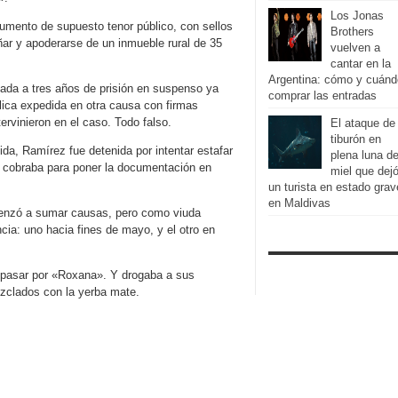
Los Jonas
cumento de supuesto tenor público, con sellos
Brothers
ñar y apoderarse de un inmueble rural de 35
vuelven a
cantar en la
Argentina: cómo y cuánd
nada a tres años de prisión en suspenso ya
comprar las entradas
ica expedida en otra causa con firmas
ervinieron en el caso. Todo falso.
El ataque de
tiburón en
da, Ramírez fue detenida por intentar estafar
plena luna d
es cobraba para poner la documentación en
miel que dej
un turista en estado grav
en Maldivas
menzó a sumar causas, pero como viuda
cia: uno hacia fines de mayo, y el otro en
 pasar por «Roxana». Y drogaba a sus
zclados con la yerba mate.