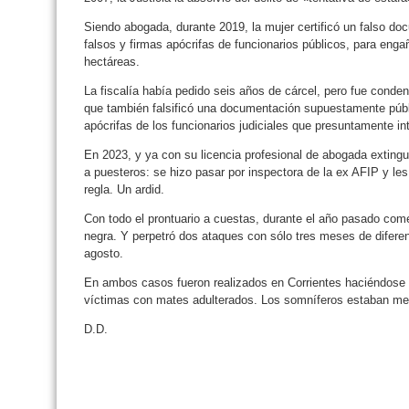
Siendo abogada, durante 2019, la mujer certificó un falso do
falsos y firmas apócrifas de funcionarios públicos, para enga
hectáreas.
La fiscalía había pedido seis años de cárcel, pero fue conde
que también falsificó una documentación supuestamente públ
apócrifas de los funcionarios judiciales que presuntamente int
En 2023, y ya con su licencia profesional de abogada extingui
a puesteros: se hizo pasar por inspectora de la ex AFIP y l
regla. Un ardid.
Con todo el prontuario a cuestas, durante el año pasado co
negra. Y perpetró dos ataques con sólo tres meses de diferen
agosto.
En ambos casos fueron realizados en Corrientes haciéndose
víctimas con mates adulterados. Los somníferos estaban me
D.D.