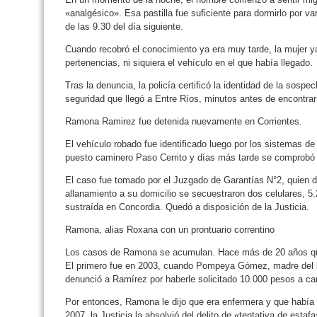
«analgésico». Esa pastilla fue suficiente para dormirlo por va
de las 9.30 del día siguiente.
Cuando recobró el conocimiento ya era muy tarde, la mujer y
pertenencias, ni siquiera el vehículo en el que había llegado.
Tras la denuncia, la policía certificó la identidad de la sosp
seguridad que llegó a Entre Ríos, minutos antes de encontrar
Ramona Ramirez fue detenida nuevamente en Corrientes.
El vehículo robado fue identificado luego por los sistemas de
puesto caminero Paso Cerrito y días más tarde se comprobó 
El caso fue tomado por el Juzgado de Garantías N°2, quien d
allanamiento a su domicilio se secuestraron dos celulares, 5
sustraída en Concordia. Quedó a disposición de la Justicia.
Ramona, alias Roxana con un prontuario correntino
Los casos de Ramona se acumulan. Hace más de 20 años que l
El primero fue en 2003, cuando Pompeya Gómez, madre del s
denunció a Ramírez por haberle solicitado 10.000 pesos a ca
Por entonces, Ramona le dijo que era enfermera y que había c
2007, la Justicia la absolvió del delito de «tentativa de estafa