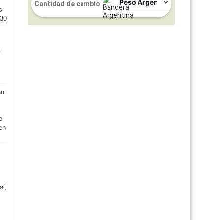
s
030
n
en
e
 en
al,