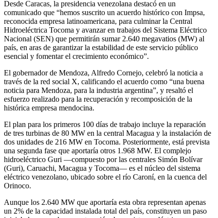
Desde Caracas, la presidencia venezolana destacó en un
comunicado que “hemos suscrito un acuerdo histórico con Impsa,
reconocida empresa latinoamericana, para culminar la Central
Hidroeléctrica Tocoma y avanzar en trabajos del Sistema Eléctrico
Nacional (SEN) que permitirán sumar 2.640 megavatios (MW) al
país, en aras de garantizar la estabilidad de este servicio público
esencial y fomentar el crecimiento económico”.
El gobernador de Mendoza, Alfredo Cornejo, celebró la noticia a
través de la red social X, calificando el acuerdo como “una buena
noticia para Mendoza, para la industria argentina”, y resaltó el
esfuerzo realizado para la recuperación y recomposición de la
histórica empresa mendocina.
El plan para los primeros 100 días de trabajo incluye la reparación
de tres turbinas de 80 MW en la central Macagua y la instalación de
dos unidades de 216 MW en Tocoma. Posteriormente, está prevista
una segunda fase que aportaría otros 1.968 MW. El complejo
hidroeléctrico Guri —compuesto por las centrales Simón Bolívar
(Guri), Caruachi, Macagua y Tocoma— es el núcleo del sistema
eléctrico venezolano, ubicado sobre el río Caroní, en la cuenca del
Orinoco.
Aunque los 2.640 MW que aportaría esta obra representan apenas
un 2% de la capacidad instalada total del país, constituyen un paso