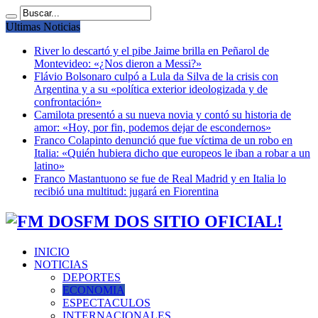
Ultimas Noticias
River lo descartó y el pibe Jaime brilla en Peñarol de
Montevideo: «¿Nos dieron a Messi?»
Flávio Bolsonaro culpó a Lula da Silva de la crisis con
Argentina y a su «política exterior ideologizada y de
confrontación»
Camilota presentó a su nueva novia y contó su historia de
amor: «Hoy, por fin, podemos dejar de escondernos»
Franco Colapinto denunció que fue víctima de un robo en
Italia: «Quién hubiera dicho que europeos le iban a robar a un
latino»
Franco Mastantuono se fue de Real Madrid y en Italia lo
recibió una multitud: jugará en Fiorentina
FM DOS SITIO OFICIAL!
INICIO
NOTICIAS
DEPORTES
ECONOMIA
ESPECTACULOS
INTERNACIONALES