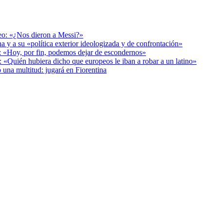
deo: «¿Nos dieron a Messi?»
a y a su «política exterior ideologizada y de confrontación»
r: «Hoy, por fin, podemos dejar de escondernos»
: «Quién hubiera dicho que europeos le iban a robar a un latino»
 una multitud: jugará en Fiorentina