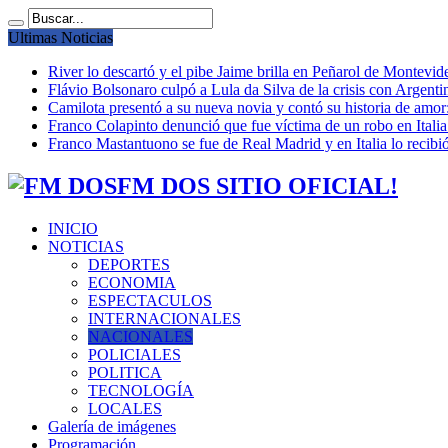
Ultimas Noticias
River lo descartó y el pibe Jaime brilla en Peñarol de Montevi
Flávio Bolsonaro culpó a Lula da Silva de la crisis con Argentin
Camilota presentó a su nueva novia y contó su historia de amo
Franco Colapinto denunció que fue víctima de un robo en Italia
Franco Mastantuono se fue de Real Madrid y en Italia lo recibió
FM DOS SITIO OFICIAL!
INICIO
NOTICIAS
DEPORTES
ECONOMIA
ESPECTACULOS
INTERNACIONALES
NACIONALES
POLICIALES
POLITICA
TECNOLOGÍA
LOCALES
Galería de imágenes
Programación