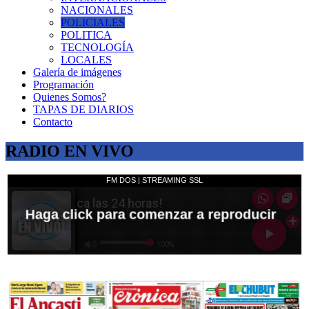
NACIONALES
POLICIALES
POLITICA
TECNOLOGÍA
LOCALES
Galería de imágenes
Programación
Quienes Somos?
TAPAS DE DIARIOS
Contacto
RADIO EN VIVO