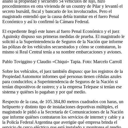
allanó la propiedad y secuestró 54 vehículos de lujo, hizo
procedimientos en otra vivienda de un country de Pilar y levantó el
secreto bursátil, fiscal y bancario de los involucrados. Pero el
magistrado entendió que la causa debía tramitar en el fuero Penal
Económico y así lo confirmó la Cámara Federal.
El expediente llegó este lunes al fuero Penal Económico y el juez
Aguinsky dispuso sus primeras medidas de prueba. El magistrado le
solicitó a la Superintendencia de Seguros de la Nación que informe
las pólizas de los vehículos secuestrados y cómo se contrataron, lo
mismo si Real Central tenía a su nombre embarcaciones y aviones.
Pablo Toviggino y Claudio «Chiqui» Tapia. Foto: Marcelo Carroll
Sobre los vehículos, el juez también dispuso: que los registros de la
Propiedad Automotor informes qué personas tienen cédulas azules
para conducirlos; a Superintendencia de Seguros de la Nación si
tenían dispositivos de rastreo; y a la empresa Telepase si tenían ese
sistema y quiénes lo pagaban y por qué medio.
Respecto de la casa, de 105.384,80 metros cuadrados con haras, un
helipuerto y distinto tipo de instalaciones deportivas múltiples, el
magistrado le pidió a la Secretaría de Comunicaciones de la Nación
que informe quiénes contrataron los servicios de internet y cable y a
la Policía Federal Argentina que averigüe qué empresa brinda el
servicio de cerco eléctrico que está instalado y monitorea el predio.