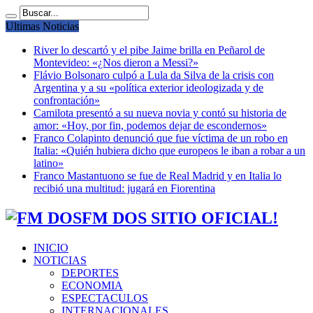
Ultimas Noticias
River lo descartó y el pibe Jaime brilla en Peñarol de
Montevideo: «¿Nos dieron a Messi?»
Flávio Bolsonaro culpó a Lula da Silva de la crisis con
Argentina y a su «política exterior ideologizada y de
confrontación»
Camilota presentó a su nueva novia y contó su historia de
amor: «Hoy, por fin, podemos dejar de escondernos»
Franco Colapinto denunció que fue víctima de un robo en
Italia: «Quién hubiera dicho que europeos le iban a robar a un
latino»
Franco Mastantuono se fue de Real Madrid y en Italia lo
recibió una multitud: jugará en Fiorentina
FM DOS SITIO OFICIAL!
INICIO
NOTICIAS
DEPORTES
ECONOMIA
ESPECTACULOS
INTERNACIONALES