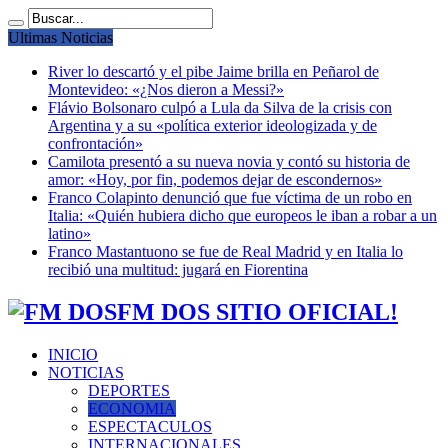
Ultimas Noticias
River lo descartó y el pibe Jaime brilla en Peñarol de
Montevideo: «¿Nos dieron a Messi?»
Flávio Bolsonaro culpó a Lula da Silva de la crisis con
Argentina y a su «política exterior ideologizada y de
confrontación»
Camilota presentó a su nueva novia y contó su historia de
amor: «Hoy, por fin, podemos dejar de escondernos»
Franco Colapinto denunció que fue víctima de un robo en
Italia: «Quién hubiera dicho que europeos le iban a robar a un
latino»
Franco Mastantuono se fue de Real Madrid y en Italia lo
recibió una multitud: jugará en Fiorentina
FM DOS SITIO OFICIAL!
INICIO
NOTICIAS
DEPORTES
ECONOMIA
ESPECTACULOS
INTERNACIONALES