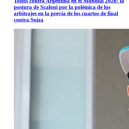
Todos contra Argentina en el Mundial 2026: la
postura de Scaloni por la polémica de los
arbitrajes en la previa de los cuartos de final
contra Suiza