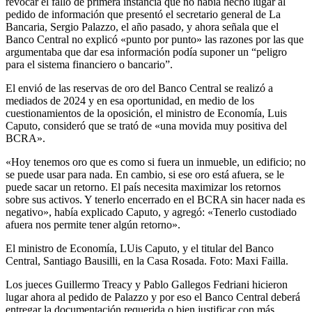
revocar el fallo de primera instancia que no había hecho lugar al
pedido de información que presentó el secretario general de La
Bancaria, Sergio Palazzo, el año pasado, y ahora señala que el
Banco Central no explicó «punto por punto» las razones por las que
argumentaba que dar esa información podía suponer un “peligro
para el sistema financiero o bancario”.
El envió de las reservas de oro del Banco Central se realizó a
mediados de 2024 y en esa oportunidad, en medio de los
cuestionamientos de la oposición, el ministro de Economía, Luis
Caputo, consideró que se trató de «una movida muy positiva del
BCRA».
«Hoy tenemos oro que es como si fuera un inmueble, un edificio; no
se puede usar para nada. En cambio, si ese oro está afuera, se le
puede sacar un retorno. El país necesita maximizar los retornos
sobre sus activos. Y tenerlo encerrado en el BCRA sin hacer nada es
negativo», había explicado Caputo, y agregó: «Tenerlo custodiado
afuera nos permite tener algún retorno».
El ministro de Economía, LUis Caputo, y el titular del Banco
Central, Santiago Bausilli, en la Casa Rosada. Foto: Maxi Failla.
Los jueces Guillermo Treacy y Pablo Gallegos Fedriani hicieron
lugar ahora al pedido de Palazzo y por eso el Banco Central deberá
entregar la documentación requerida o bien justificar con más