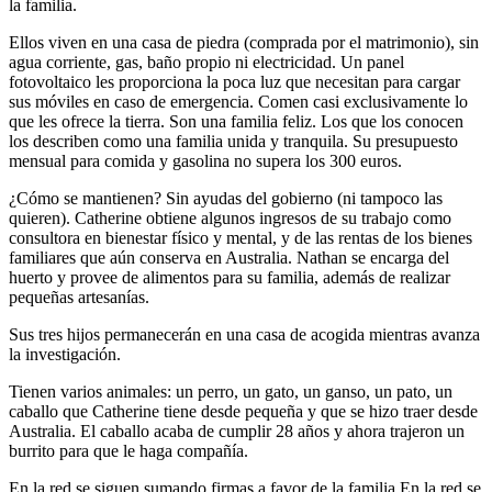
la familia.
Ellos viven en una casa de piedra (comprada por el matrimonio), sin
agua corriente, gas, baño propio ni electricidad. Un panel
fotovoltaico les proporciona la poca luz que necesitan para cargar
sus móviles en caso de emergencia. Comen casi exclusivamente lo
que les ofrece la tierra. Son una familia feliz. Los que los conocen
los describen como una familia unida y tranquila. Su presupuesto
mensual para comida y gasolina no supera los 300 euros.
¿Cómo se mantienen? Sin ayudas del gobierno (ni tampoco las
quieren). Catherine obtiene algunos ingresos de su trabajo como
consultora en bienestar físico y mental, y de las rentas de los bienes
familiares que aún conserva en Australia. Nathan se encarga del
huerto y provee de alimentos para su familia, además de realizar
pequeñas artesanías.
Sus tres hijos permanecerán en una casa de acogida mientras avanza
la investigación.
Tienen varios animales: un perro, un gato, un ganso, un pato, un
caballo que Catherine tiene desde pequeña y que se hizo traer desde
Australia. El caballo acaba de cumplir 28 años y ahora trajeron un
burrito para que le haga compañía.
En la red se siguen sumando firmas a favor de la familia.En la red se