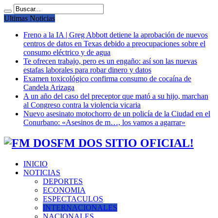
Ultimas Noticias
Freno a la IA | Greg Abbott detiene la aprobación de nuevos
centros de datos en Texas debido a preocupaciones sobre el
consumo eléctrico y de agua
Te ofrecen trabajo, pero es un engaño: así son las nuevas
estafas laborales para robar dinero y datos
Examen toxicológico confirma consumo de cocaína de
Candela Arizaga
A un año del caso del preceptor que mató a su hijo, marchan
al Congreso contra la violencia vicaria
Nuevo asesinato motochorro de un policía de la Ciudad en el
Conurbano: «Asesinos de m…, los vamos a agarrar»
FM DOS SITIO OFICIAL!
INICIO
NOTICIAS
DEPORTES
ECONOMIA
ESPECTACULOS
INTERNACIONALES
NACIONALES