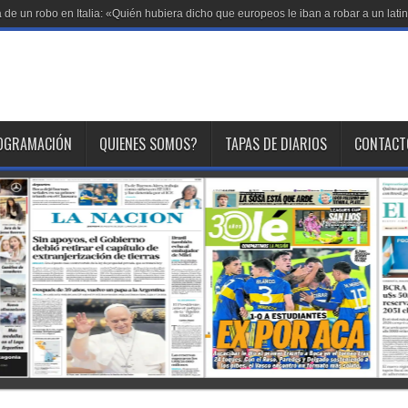
de un robo en Italia: «Quién hubiera dicho que europeos le iban a robar a un lati
OGRAMACIÓN
QUIENES SOMOS?
TAPAS DE DIARIOS
CONTACT