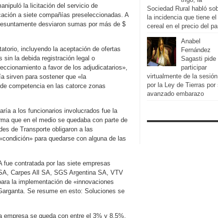
nipuló la licitación del servicio de
Sociedad Rural habló so
icación a siete compañías preseleccionadas. A
la incidencia que tiene el
presuntamente desviaron sumas por más de $
cereal en el precio del p
Anabel
tatorio, incluyendo la aceptación de ofertas
Fernández
sin la debida registración legal o
Sagasti pide
reccionamiento a favor de los adjudicatarios»,
participar
virtualmente de la sesión
ía sirven para sostener que «la
por la Ley de Tierras por
al de competencia en las catorce zonas
avanzado embarazo
aría a los funcionarios involucrados fue la
rma que en el medio se quedaba con parte de
des de Transporte obligaron a las
 «condición» para quedarse con alguna de las
 fue contratada por las siete empresas
d SA, Carpes All SA, SGS Argentina SA, VTV
para la implementación de «innovaciones
ó Garganta. Se resume en esto: Soluciones se
 esa empresa se queda con entre el 3% y 8,5%.