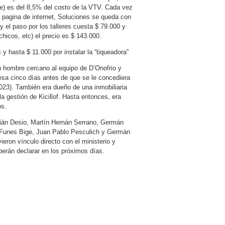
ne) es del 8,5% del costo de la VTV. Cada vez
 pagina de internet, Soluciones se queda con
 el paso por los talleres cuesta $ 79.000 y
icos, etc) el precio es $ 143.000.
 hasta $ 11.000 por instalar la “tiqueadora”
 hombre cercano al equipo de D’Onofrio y
sa cinco días antes de que se le concediera
2023). También era dueño de una inmobiliaria
la gestión de Kicillof. Hasta entonces, era
os.
tián Desio, Martín Hernán Serrano, Germán
l Funes Bige, Juan Pablo Pesculich y Germán
ieron vínculo directo con el ministerio y
eberán declarar en los próximos días.