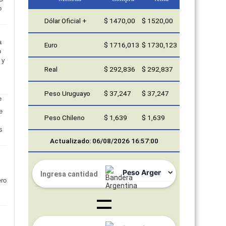
o
Dólar Oficial +
$ 1470,00
$ 1520,00
a
Euro
$ 1716,013
$ 1730,123
o
 y
Real
$ 292,836
$ 292,837
Peso Uruguayo
$ 37,247
$ 37,247
e
Peso Chileno
$ 1,639
$ 1,639
s
Actualizado: 06/08/2026 16:57:00
ero