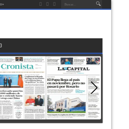
no»
O