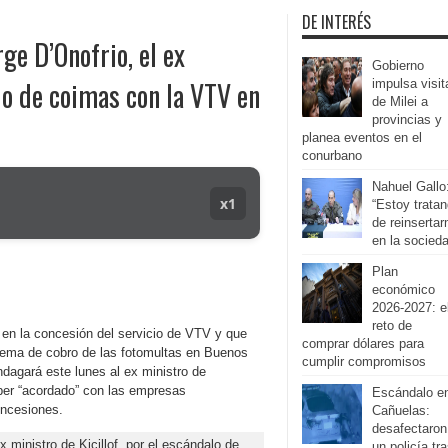
DE INTERÉS
rge D’Onofrio, el ex
Gobierno
alo de coimas con la VTV en
impulsa visit
de Milei a
provincias y
planea eventos en el
conurbano
Nahuel Gallo
x1
“Estoy trata
de reinserta
en la socied
Plan
económico
2026-2027: e
reto de
 en la concesión del servicio de VTV y que
comprar dólares para
stema de cobro de las fotomultas en Buenos
cumplir compromisos
indagará este lunes al ex ministro de
ber “acordado” con las empresas
Escándalo e
oncesiones.
Cañuelas:
desafectaron
un policía tr