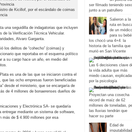
ser filmado teniendo sex
istro de Kicillof, por el escándalo de coimas
junto a un patrullero
ncia
Salieron a la
ruta en busc
ta una seguidilla de indagatorias que incluyen
de un médic
 de la Verificación Técnica Vehicular.
para su bebé
laridades, Alvaro Garganta.
los chocó una 4×4: la
historia de la familia que
ió los delitos de “cohecho” (coimas) y
murió en San Vicente
ncionario que reportaba en el esquema político
ar a su cargo hace un año, en medio del
itos.
Las 6 decisiones clave d
la vida adulta que más
Plata es una de las que se iniciaron contra el
miedo causan, explicada
ón, que las ocho empresas fueron beneficiadas
por la psicología
” desde el ministerio, que se encargaría de
a más de 4 millones de bonaerenses dueños de
Proyectan una cosecha
récord de maíz de 62
millones de toneladas, p
nicaciones y Electrónica SA- se quedaría
las lluvias tendrán que
ra entregar mediante un sistema de software,
hacer su parte
on más de $ 4.900 millones por esa
Edad de
imputabilidad