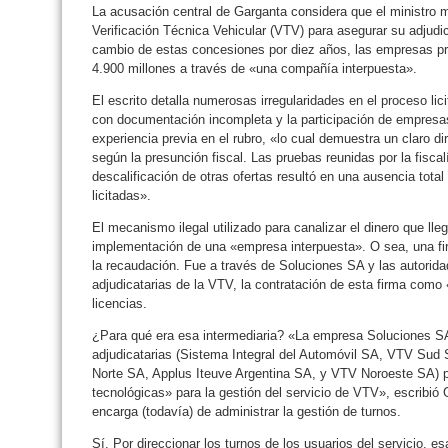
La acusación central de Garganta considera que el ministro ma
Verificación Técnica Vehicular (VTV) para asegurar su adjud
cambio de estas concesiones por diez años, las empresas 
4.900 millones a través de «una compañía interpuesta».
El escrito detalla numerosas irregularidades en el proceso lici
con documentación incompleta y la participación de empresas 
experiencia previa en el rubro, «lo cual demuestra un claro di
según la presunción fiscal. Las pruebas reunidas por la fiscal
descalificación de otras ofertas resultó en una ausencia tot
licitadas».
El mecanismo ilegal utilizado para canalizar el dinero que lleg
implementación de una «empresa interpuesta». O sea, una fi
la recaudación. Fue a través de Soluciones SA y las autorida
adjudicatarias de la VTV, la contratación de esta firma como
licencias.
¿Para qué era esa intermediaria? «La empresa Soluciones SA
adjudicatarias (Sistema Integral del Automóvil SA, VTV Su
Norte SA, Applus Iteuve Argentina SA, y VTV Noroeste SA) 
tecnológicas» para la gestión del servicio de VTV», escribi
encarga (todavía) de administrar la gestión de turnos.
Sí. Por direccionar los turnos de los usuarios del servicio,