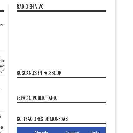
RADIO EN VIVO
as
:
ndo
rme
ad”
BUSCANOS EN FACEBOOK
l
ESPACIO PUBLICITARIO
n
COTIZACIONES DE MONEDAS
 a
Moneda
Compra
Venta
as