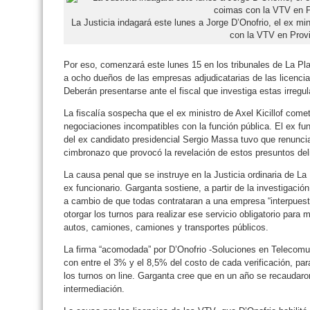
La Justicia indagará este lunes a Jorge D’Onofrio, el ex min
con la VTV en Provi
Por eso, comenzará este lunes 15 en los tribunales de La Pla
a ocho dueños de las empresas adjudicatarias de las licencias
Deberán presentarse ante el fiscal que investiga estas irregu
La fiscalía sospecha que el ex ministro de Axel Kicillof comet
negociaciones incompatibles con la función pública. El ex fu
del ex candidato presidencial Sergio Massa tuvo que renunci
cimbronazo que provocó la revelación de estos presuntos del
La causa penal que se instruye en la Justicia ordinaria de La 
ex funcionario. Garganta sostiene, a partir de la investigaci
a cambio de que todas contrataran a una empresa “interpuesta
otorgar los turnos para realizar ese servicio obligatorio par
autos, camiones, camiones y transportes públicos.
La firma “acomodada” por D’Onofrio -Soluciones en Telecomu
con entre el 3% y el 8,5% del costo de cada verificación, pa
los turnos on line. Garganta cree que en un año se recaudar
intermediación.