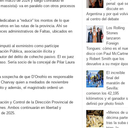
ó en marzo de 2024 y luego convalidó el
penal: qué s
r massista)- va en paralelo con otros procesos
discute en
Argentina y por qué volvi
al centro del debate
edicaban a “reducir” los montos de lo que
ros en las rutas de la provincia. Ahí se
Los Rolling
eces administrativos de Faltas, ubicados en
Stones
lanzaron
Foreign
 imputó al exministro como partícipe
Tongues: cómo es el nu
ación Pública, asociación ilícita y
disco con Paul McCartn
utor del delito de cohecho pasivo. El ex juez
y Robert Smith que los
so. Sería socio de la concejal de Pilar Laura
devuelve a su mejor épo
El increíble
 la sospecha de que D’Onofrio es responsable
final del
lez Charvay quien a mediados de noviembre
maratón de
lito y además, el magistrado ordenó un
Sevilla:
corrieron los 42,195
kilómetros y el ganador 
ción y Control de la Dirección Provincial de
definió por photo finish
ones. Ambos continuarán en libertad y
«Menos de u
o de 2025.
décima parte
tras la suba 
trigo, la