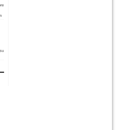
bre
an
 su