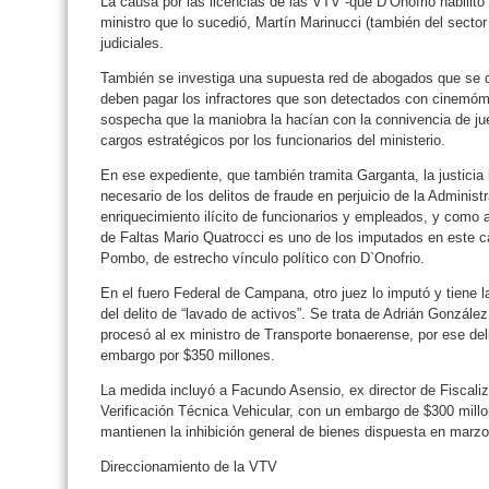
La causa por las licencias de las VTV -que D’Onofrio habilit
ministro que lo sucedió, Martín Marinucci (también del secto
judiciales.
También se investiga una supuesta red de abogados que se d
deben pagar los infractores que son detectados con cinemómet
sospecha que la maniobra la hacían con la connivencia de ju
cargos estratégicos por los funcionarios del ministerio.
En ese expediente, que también tramita Garganta, la justicia
necesario de los delitos de fraude en perjuicio de la Administr
enriquecimiento ilícito de funcionarios y empleados, y como a
de Faltas Mario Quatrocci es uno de los imputados en este ca
Pombo, de estrecho vínculo político con D`Onofrio.
En el fuero Federal de Campana, otro juez lo imputó y tiene
del delito de “lavado de activos”. Se trata de Adrián Gonzá
procesó al ex ministro de Transporte bonaerense, por ese de
embargo por $350 millones.
La medida incluyó a Facundo Asensio, ex director de Fiscaliza
Verificación Técnica Vehicular, con un embargo de $300 mill
mantienen la inhibición general de bienes dispuesta en marz
Direccionamiento de la VTV