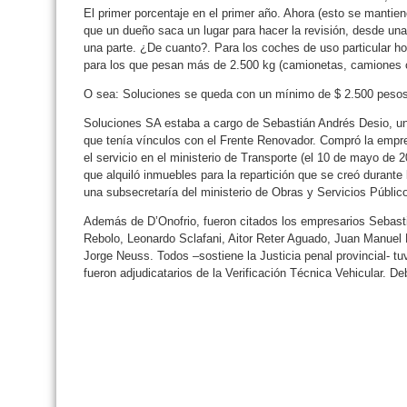
El primer porcentaje en el primer año. Ahora (esto se mantie
que un dueño saca un lugar para hacer la revisión, desde una
una parte. ¿De cuanto?. Para los coches de uso particular hoy
para los que pesan más de 2.500 kg (camionetas, camiones ch
O sea: Soluciones se queda con un mínimo de $ 2.500 pesos y
Soluciones SA estaba a cargo de Sebastián Andrés Desio, un
que tenía vínculos con el Frente Renovador. Compró la empre
el servicio en el ministerio de Transporte (el 10 de mayo de 
que alquiló inmuebles para la repartición que se creó durante 
una subsecretaría del ministerio de Obras y Servicios Públic
Además de D’Onofrio, fueron citados los empresarios Sebas
Rebolo, Leonardo Sclafani, Aitor Reter Aguado, Juan Manue
Jorge Neuss. Todos –sostiene la Justicia penal provincial- tuv
fueron adjudicatarios de la Verificación Técnica Vehicular. D