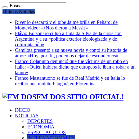
Ultimas Noticias
River lo descartó y el pibe Jaime brilla en Peñarol de
Montevideo: «¿Nos dieron a Messi?»
Flávio Bolsonaro culpó a Lula da Silva de la crisis con
Argentina y a su «política exterior ideologizada y de
confrontación»
Camilota presentó a su nueva novia y contó su historia de
amor: «Hoy, por fin, podemos dejar de escondernos»
Franco Colapinto denunció que fue víctima de un robo en
Italia: «Quién hubiera dicho que europeos le iban a robar a un
latino»
Franco Mastantuono se fue de Real Madrid y en Italia lo
recibió una multitud: jugará en Fiorentina
FM DOS SITIO OFICIAL!
INICIO
NOTICIAS
DEPORTES
ECONOMIA
ESPECTACULOS
INTERNACIONALES