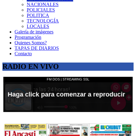
NACIONALES
POLICIALES
POLITICA
TECNOLOGÍA
LOCALES
Galería de imágenes
Programación
Quienes Somos?
TAPAS DE DIARIOS
Contacto
RADIO EN VIVO