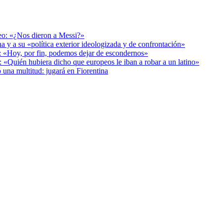
deo: «¿Nos dieron a Messi?»
a y a su «política exterior ideologizada y de confrontación»
r: «Hoy, por fin, podemos dejar de escondernos»
: «Quién hubiera dicho que europeos le iban a robar a un latino»
 una multitud: jugará en Fiorentina