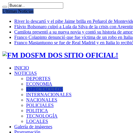
Ultimas Noticias
River lo descartó y el pibe Jaime brilla en Peñarol de Montevi
Flávio Bolsonaro culpó a Lula da Silva de la crisis con Argentin
Camilota presentó a su nueva novia y contó su historia de amo
Franco Colapinto denunció que fue víctima de un robo en Italia
Franco Mastantuono se fue de Real Madrid y en Italia lo recibió
FM DOS SITIO OFICIAL!
INICIO
NOTICIAS
DEPORTES
ECONOMIA
ESPECTACULOS
INTERNACIONALES
NACIONALES
POLICIALES
POLITICA
TECNOLOGÍA
LOCALES
Galería de imágenes
Programación