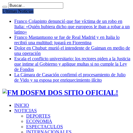
Ultimas Noticias
Franco Colapinto denunció que fue víctima de un robo en
Italia: «Quién hubiera dicho que europeos le iban a robar a un
latino»
Franco Mastantuono se fue de Real Madrid y en Italia lo
recibió una multitud: jugará en Fiorentina
Dolor en Chubut: murió el intendente de Gaiman en medio de
una operación
Escala el conflicto universitario: los rectores piden a la Justicia
que intime al Gobierno y aplique multas si no cumple la Ley
de Fondos
La Cámara de Casación confirmó el procesamiento de Julio
de Vido y su esposa por enriquecimiento ilícito
FM DOS SITIO OFICIAL!
INICIO
NOTICIAS
DEPORTES
ECONOMIA
ESPECTACULOS
INTERNACIONALES