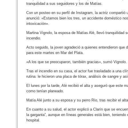
tranquilidad a sus seguidores y los de Matías.
Con un posteo en su perfil de Instagram, la actriz compartió u
anunció: «Estamos bien los tres, un accidente doméstico nos 
intoxicación».
Martina Vignolo, la esposa de Matías Alé, llevó tranquilidad so
incendio.
Acto seguido, la joven agradeció a quienes entendieron que
para este martes en Mar del Plata.
«A los que se preocuparon, también gracias», sumó Vignolo.
Tras el incendio en su casa, el actor fue trasladado a una c
rutina: le hicieron una placa de tórax, análisis de sangre y a
El lunes por la tarde, Alé recibió el alta y aseguró que este m
como tenían planeado.
Matía Alé junto a su esposa y su perro Río, tras recibir el al
En cuanto a su salud, el actor explicó a Clarín que se encue
la garganta”, aunque en líneas generales está bien, teniendo
hospital.