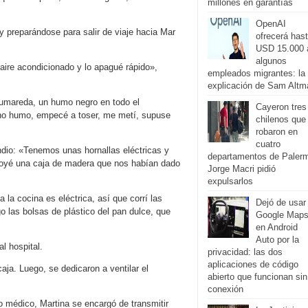
millones en garantías
OpenAI
y preparándose para salir de viaje hacia Mar
ofrecerá has
USD 15.000 
algunos
aire acondicionado y lo apagué rápido»,
empleados migrantes: la
explicación de Sam Altm
humareda, un humo negro en todo el
Cayeron tres
ho humo, empecé a toser, me metí, supuse
chilenos que
robaron en
cuatro
endio: «Tenemos unas hornallas eléctricas y
departamentos de Paler
apoyé una caja de madera que nos habían dado
Jorge Macri pidió
expulsarlos
la cocina es eléctrica, así que corrí las
Dejó de usar
 las bolsas de plástico del pan dulce, que
Google Map
en Android
Auto por la
l hospital.
privacidad: las dos
aplicaciones de código
aja. Luego, se dedicaron a ventilar el
abierto que funcionan sin
conexión
o médico, Martina se encargó de transmitir