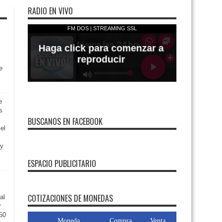
RADIO EN VIVO
e
e
s
BUSCANOS EN FACEBOOK
el
 y
ESPACIO PUBLICITARIO
FMDOS
COTIZACIONES DE MONEDAS
al
r
50
Moneda
Compra
Venta