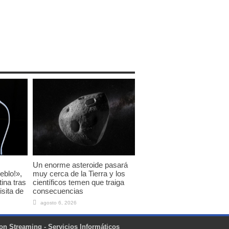
Un enorme asteroide pasará
eblo!»,
muy cerca de la Tierra y los
tina tras
científicos temen que traiga
isita de
consecuencias
agosto 6, 2026
on Streaming - Servicios Informáticos