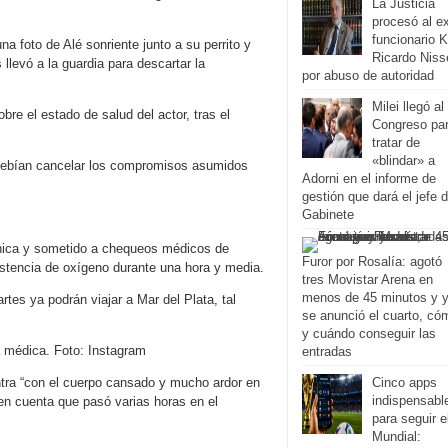
La Justicia
procesó al e
funcionario K
na foto de Alé sonriente junto a su perrito y
Ricardo Niss
llevó a la guardia para descartar la
por abuso de autoridad
Milei llegó al
bre el estado de salud del actor, tras el
Congreso pa
tratar de
«blindar» a
 debían cancelar los compromisos asumidos
Adorni en el informe de
gestión que dará el jefe 
Gabinete
línica y sometido a chequeos médicos de
Furor por Rosalía: agotó
sistencia de oxígeno durante una hora y media.
tres Movistar Arena en
menos de 45 minutos y 
artes ya podrán viajar a Mar del Plata, tal
se anunció el cuarto, có
y cuándo conseguir las
ta médica. Foto: Instagram
entradas
ntra “con el cuerpo cansado y mucho ardor en
Cinco apps
indispensabl
 en cuenta que pasó varias horas en el
para seguir e
Mundial: