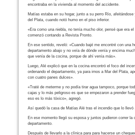
encontraba en la vivienda al momento del accidente.
Matías estaba en su hogar, junto a su perro Río, afeitándose 
del Plata, cuando notó humo en el piso inferior.
«Era como una niebla, no tenía mucho olor, pensé que era el 
comenzó contando a Revista Pronto.
En ese sentido, reveló: «Cuando bajé me encontré con una 
departamento abajo y no veía de dónde venía y encima muc
que venía de la cocina, porque de ahí venía más».
Luego, Alé explicó que en la cocina encontró el foco del inc
ordenando el departamento, ya para irnos a Mar del Plata, 
con cuatro panes dulces».
«Traté de meterme y no podía tirar agua tampoco, porque toda 
cajas y lo más peligroso es que se empezaron a prender fuego
eso es lo más tóxico», agregó.
Así quedó la casa de Matías Alé tras el incendio que lo llevó a
En ese momento llegó su esposa y juntos pudieron correr la c
departamento.
Después de llevarlo a la clínica para para hacerse un cheque