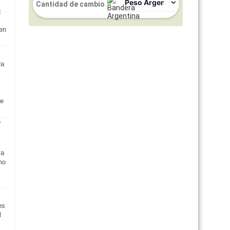
x
en
ra
de
ya
mo
es
l