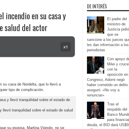
DE INTERÉS
el incendio en su casa y
El padre del
e salud del actor
ministro de
Justicia pidió
que se
sancione a los jueces qu
les dan información a los
x1
periodistas
Con apoyo d
Milei y cruce
con la
oposición en 
Congreso, Adorni negó
n su casa de Nordelta, que lo llevó a
haber cometido un delito
uier tipo de complicación.
aseguró: «No voy a
renunciar»
Tras el
respaldo del
 llevó tranquilidad sobre el estado de salud
Banco Mundi
para financia
deuda, el BID dará US$5
 que su esposa, Martina Vignolo, no se