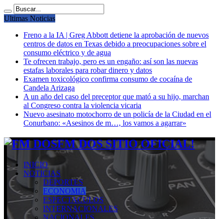
Ultimas Noticias
Freno a la IA | Greg Abbott detiene la aprobación de nuevos
centros de datos en Texas debido a preocupaciones sobre el
consumo eléctrico y de agua
Te ofrecen trabajo, pero es un engaño: así son las nuevas
estafas laborales para robar dinero y datos
Examen toxicológico confirma consumo de cocaína de
Candela Arizaga
A un año del caso del preceptor que mató a su hijo, marchan
al Congreso contra la violencia vicaria
Nuevo asesinato motochorro de un policía de la Ciudad en el
Conurbano: «Asesinos de m…, los vamos a agarrar»
FM DOS SITIO OFICIAL!
INICIO
NOTICIAS
DEPORTES
ECONOMIA
ESPECTACULOS
INTERNACIONALES
NACIONALES