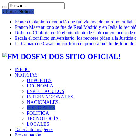
Ultimas Noticias
Franco Colapinto denunció que fue víctima de un robo en Italia
Franco Mastantuono se fue de Real Madrid y en Italia lo recibió
Dolor en Chubut: murió el intendente de Gaiman en medio de 
Escala el conflicto universitario: los rectores piden a la Justi
La Cámara de Casación confirmó el procesamiento de Julio de V
FM DOS SITIO OFICIAL!
INICIO
NOTICIAS
DEPORTES
ECONOMIA
ESPECTACULOS
INTERNACIONALES
NACIONALES
POLICIALES
POLITICA
TECNOLOGÍA
LOCALES
Galería de imágenes
Programación