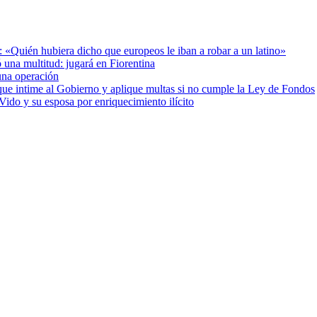
: «Quién hubiera dicho que europeos le iban a robar a un latino»
 una multitud: jugará en Fiorentina
una operación
cia que intime al Gobierno y aplique multas si no cumple la Ley de Fondos
ido y su esposa por enriquecimiento ilícito