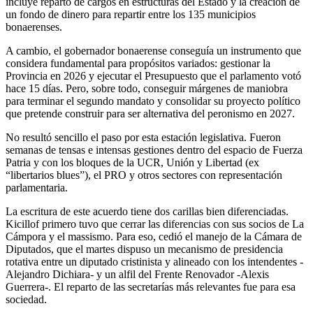
incluye reparto de cargos en estructuras del Estado y la creación de
un fondo de dinero para repartir entre los 135 municipios
bonaerenses.
A cambio, el gobernador bonaerense conseguía un instrumento que
considera fundamental para propósitos variados: gestionar la
Provincia en 2026 y ejecutar el Presupuesto que el parlamento votó
hace 15 días. Pero, sobre todo, conseguir márgenes de maniobra
para terminar el segundo mandato y consolidar su proyecto político
que pretende construir para ser alternativa del peronismo en 2027.
No resultó sencillo el paso por esta estación legislativa. Fueron
semanas de tensas e intensas gestiones dentro del espacio de Fuerza
Patria y con los bloques de la UCR, Unión y Libertad (ex
“libertarios blues”), el PRO y otros sectores con representación
parlamentaria.
La escritura de este acuerdo tiene dos carillas bien diferenciadas.
Kicillof primero tuvo que cerrar las diferencias con sus socios de La
Cámpora y el massismo. Para eso, cedió el manejo de la Cámara de
Diputados, que el martes dispuso un mecanismo de presidencia
rotativa entre un diputado cristinista y alineado con los intendentes -
Alejandro Dichiara- y un alfil del Frente Renovador -Alexis
Guerrera-. El reparto de las secretarías más relevantes fue para esa
sociedad.