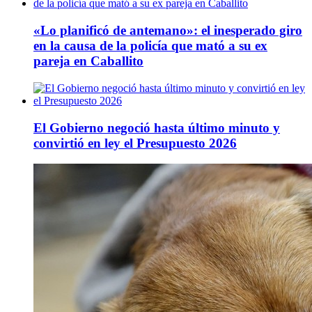
«Lo planificó de antemano»: el inesperado giro
en la causa de la policía que mató a su ex
pareja en Caballito
El Gobierno negoció hasta último minuto y
convirtió en ley el Presupuesto 2026