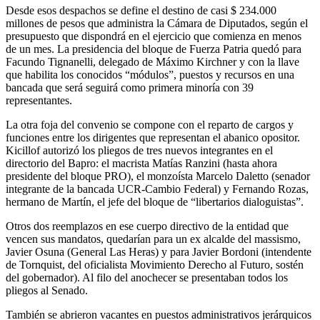
Desde esos despachos se define el destino de casi $ 234.000
millones de pesos que administra la Cámara de Diputados, según el
presupuesto que dispondrá en el ejercicio que comienza en menos
de un mes. La presidencia del bloque de Fuerza Patria quedó para
Facundo Tignanelli, delegado de Máximo Kirchner y con la llave
que habilita los conocidos “módulos”, puestos y recursos en una
bancada que será seguirá como primera minoría con 39
representantes.
La otra foja del convenio se compone con el reparto de cargos y
funciones entre los dirigentes que representan el abanico opositor.
Kicillof autorizó los pliegos de tres nuevos integrantes en el
directorio del Bapro: el macrista Matías Ranzini (hasta ahora
presidente del bloque PRO), el monzoísta Marcelo Daletto (senador
integrante de la bancada UCR-Cambio Federal) y Fernando Rozas,
hermano de Martín, el jefe del bloque de “libertarios dialoguistas”.
Otros dos reemplazos en ese cuerpo directivo de la entidad que
vencen sus mandatos, quedarían para un ex alcalde del massismo,
Javier Osuna (General Las Heras) y para Javier Bordoni (intendente
de Tornquist, del oficialista Movimiento Derecho al Futuro, sostén
del gobernador). Al filo del anochecer se presentaban todos los
pliegos al Senado.
También se abrieron vacantes en puestos administrativos jerárquicos