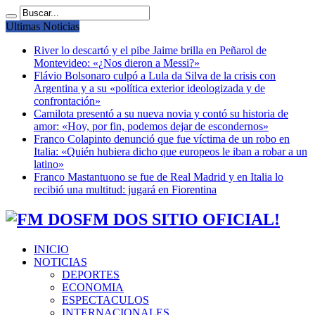
Ultimas Noticias
River lo descartó y el pibe Jaime brilla en Peñarol de
Montevideo: «¿Nos dieron a Messi?»
Flávio Bolsonaro culpó a Lula da Silva de la crisis con
Argentina y a su «política exterior ideologizada y de
confrontación»
Camilota presentó a su nueva novia y contó su historia de
amor: «Hoy, por fin, podemos dejar de escondernos»
Franco Colapinto denunció que fue víctima de un robo en
Italia: «Quién hubiera dicho que europeos le iban a robar a un
latino»
Franco Mastantuono se fue de Real Madrid y en Italia lo
recibió una multitud: jugará en Fiorentina
FM DOS SITIO OFICIAL!
INICIO
NOTICIAS
DEPORTES
ECONOMIA
ESPECTACULOS
INTERNACIONALES