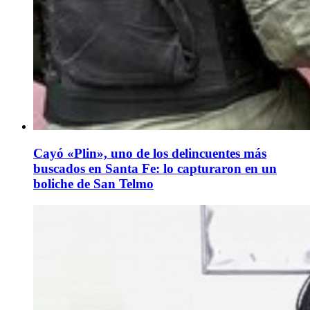
Cayó «Plin», uno de los delincuentes más
buscados en Santa Fe: lo capturaron en un
boliche de San Telmo