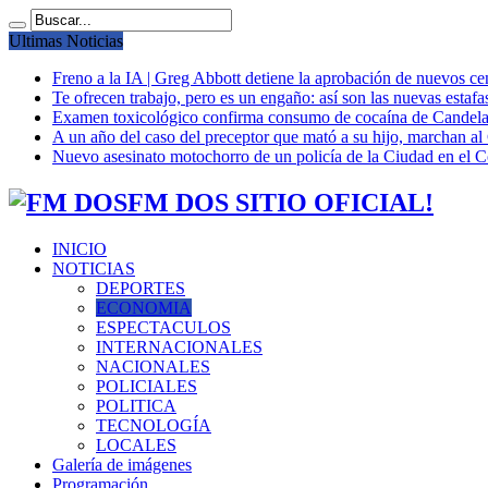
Ultimas Noticias
Freno a la IA | Greg Abbott detiene la aprobación de nuevos ce
Te ofrecen trabajo, pero es un engaño: así son las nuevas estafa
Examen toxicológico confirma consumo de cocaína de Candela
A un año del caso del preceptor que mató a su hijo, marchan al 
Nuevo asesinato motochorro de un policía de la Ciudad en el
FM DOS SITIO OFICIAL!
INICIO
NOTICIAS
DEPORTES
ECONOMIA
ESPECTACULOS
INTERNACIONALES
NACIONALES
POLICIALES
POLITICA
TECNOLOGÍA
LOCALES
Galería de imágenes
Programación