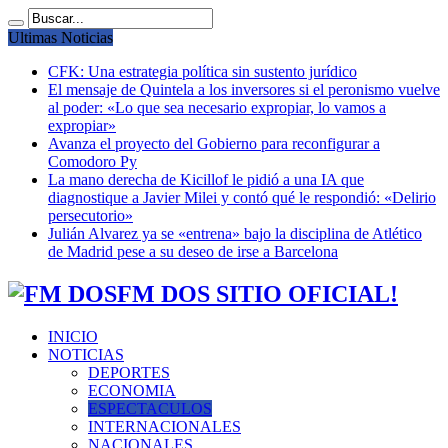
Ultimas Noticias
CFK: Una estrategia política sin sustento jurídico
El mensaje de Quintela a los inversores si el peronismo vuelve
al poder: «Lo que sea necesario expropiar, lo vamos a
expropiar»
Avanza el proyecto del Gobierno para reconfigurar a
Comodoro Py
La mano derecha de Kicillof le pidió a una IA que
diagnostique a Javier Milei y contó qué le respondió: «Delirio
persecutorio»
Julián Alvarez ya se «entrena» bajo la disciplina de Atlético
de Madrid pese a su deseo de irse a Barcelona
FM DOS SITIO OFICIAL!
INICIO
NOTICIAS
DEPORTES
ECONOMIA
ESPECTACULOS
INTERNACIONALES
NACIONALES