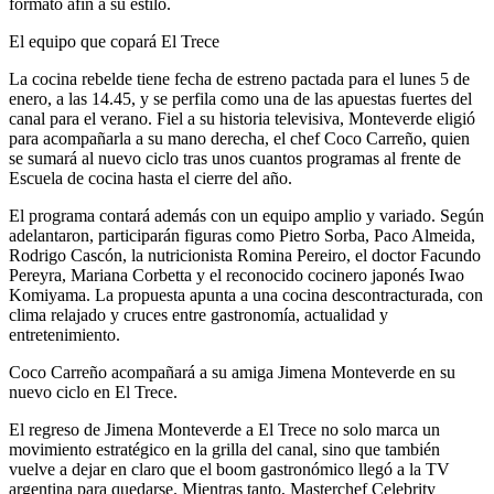
formato afín a su estilo.
El equipo que copará El Trece
La cocina rebelde tiene fecha de estreno pactada para el lunes 5 de
enero, a las 14.45, y se perfila como una de las apuestas fuertes del
canal para el verano. Fiel a su historia televisiva, Monteverde eligió
para acompañarla a su mano derecha, el chef Coco Carreño, quien
se sumará al nuevo ciclo tras unos cuantos programas al frente de
Escuela de cocina hasta el cierre del año.
El programa contará además con un equipo amplio y variado. Según
adelantaron, participarán figuras como Pietro Sorba, Paco Almeida,
Rodrigo Cascón, la nutricionista Romina Pereiro, el doctor Facundo
Pereyra, Mariana Corbetta y el reconocido cocinero japonés Iwao
Komiyama. La propuesta apunta a una cocina descontracturada, con
clima relajado y cruces entre gastronomía, actualidad y
entretenimiento.
Coco Carreño acompañará a su amiga Jimena Monteverde en su
nuevo ciclo en El Trece.
El regreso de Jimena Monteverde a El Trece no solo marca un
movimiento estratégico en la grilla del canal, sino que también
vuelve a dejar en claro que el boom gastronómico llegó a la TV
argentina para quedarse. Mientras tanto, Masterchef Celebrity