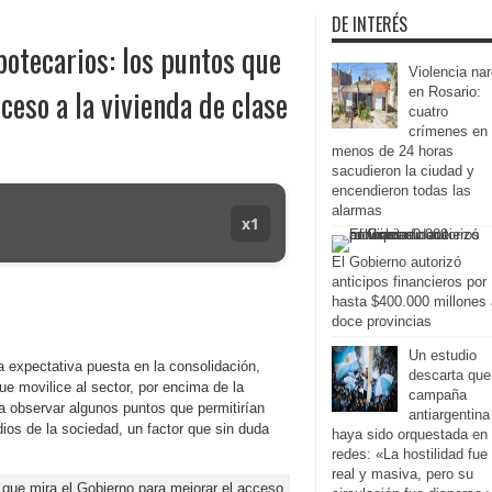
DE INTERÉS
potecarios: los puntos que
Violencia na
ceso a la vivienda de clase
en Rosario:
cuatro
crímenes en
menos de 24 horas
sacudieron la ciudad y
encendieron todas las
alarmas
x1
El Gobierno autorizó
anticipos financieros por
hasta $400.000 millones 
doce provincias
Un estudio
la expectativa puesta en la consolidación,
descarta que
ue movilice al sector, por encima de la
campaña
a observar algunos puntos que permitirían
antiargentina
ios de la sociedad, un factor que sin duda
haya sido orquestada en
redes: «La hostilidad fue
real y masiva, pero su