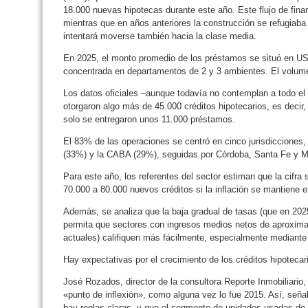
18.000 nuevas hipotecas durante este año. Este flujo de fina
mientras que en años anteriores la construcción se refugiab
intentará moverse también hacia la clase media.
En 2025, el monto promedio de los préstamos se situó en U
concentrada en departamentos de 2 y 3 ambientes. El volume
Los datos oficiales –aunque todavía no contemplan a todo e
otorgaron algo más de 45.000 créditos hipotecarios, es decir
solo se entregaron unos 11.000 préstamos.
El 83% de las operaciones se centró en cinco jurisdicciones,
(33%) y la CABA (29%), seguidas por Córdoba, Santa Fe y 
Para este año, los referentes del sector estiman que la cifra 
70.000 a 80.000 nuevos créditos si la inflación se mantiene 
Además, se analiza que la baja gradual de tasas (que en 20
permita que sectores con ingresos medios netos de aproximad
actuales) califiquen más fácilmente, especialmente mediante 
Hay expectativas por el crecimiento de los créditos hipoteca
José Rozados, director de la consultora Reporte Inmobiliario
«punto de inflexión», como alguna vez lo fue 2015. Así, señ
hay reglas claras, y que el segmento de unidades usadas de 