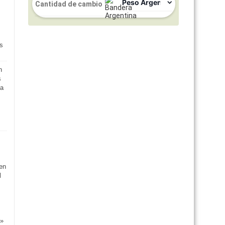
os
n
s
ia
en
l
a»