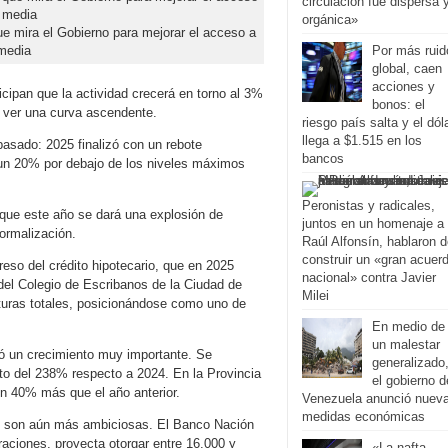
circulación fue dispersa 
orgánica»
que mira el Gobierno para mejorar el acceso a
 media
Por más ruid
global, caen
acciones y
ipan que la actividad crecerá en torno al 3%
bonos: el
e ver una curva ascendente.
riesgo país salta y el dól
llega a $1.515 en los
sado: 2025 finalizó con un rebote
bancos
un 20% por debajo de los niveles máximos
Peronistas y radicales,
e que este año se dará una explosión de
juntos en un homenaje a
ormalización.
Raúl Alfonsín, hablaron 
construir un «gran acuer
reso del crédito hipotecario, que en 2025
nacional» contra Javier
del Colegio de Escribanos de la Ciudad de
Milei
turas totales, posicionándose como uno de
En medio de
un malestar
ró un crecimiento muy importante. Se
generalizado
to del 238% respecto a 2024. En la Provincia
el gobierno d
un 40% más que el año anterior.
Venezuela anunció nuev
medidas económicas
ros son aún más ambiciosas. El Banco Nación
aciones, proyecta otorgar entre 16.000 y
«La nafta