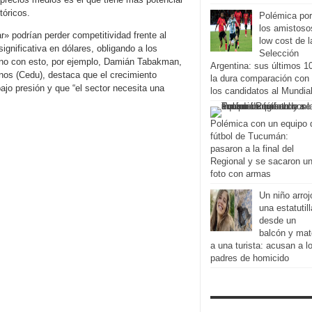
tóricos.
Polémica por
los amistoso
» podrían perder competitividad frente al
low cost de l
gnificativa en dólares, obligando a los
Selección
ono con esto, por ejemplo, Damián Tabakman,
Argentina: sus últimos 1
nos (Cedu), destaca que el crecimiento
la dura comparación con
bajo presión y que “el sector necesita una
los candidatos al Mundia
Polémica con un equipo 
fútbol de Tucumán:
pasaron a la final del
Regional y se sacaron u
foto con armas
Un niño arroj
una estatutill
desde un
balcón y mat
a una turista: acusan a l
padres de homicido