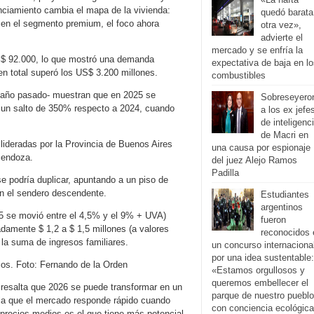
nciamiento cambia el mapa de la vivienda:
quedó barata
a en el segmento premium, el foco ahora
otra vez»,
advierte el
mercado y se enfría la
S$ 92.000, lo que mostró una demanda
expectativa de baja en l
n total superó los US$ 3.200 millones.
combustibles
l año pasado- muestran que en 2025 se
Sobreseyero
, un salto de 350% respecto a 2024, cuando
a los ex jefe
de inteligenc
de Macri en
 lideradas por la Provincia de Buenos Aires
una causa por espionaje
Mendoza.
del juez Alejo Ramos
Padilla
se podría duplicar, apuntando a un piso de
en el sendero descendente.
Estudiantes
argentinos
25 se movió entre el 4,5% y el 9% + UVA)
fueron
amente $ 1,2 a $ 1,5 millones (a valores
reconocidos 
la suma de ingresos familiares.
un concurso internaciona
por una idea sustentable:
rios. Foto: Fernando de la Orden
«Estamos orgullosos y
queremos embellecer el
, resalta que 2026 se puede transformar en un
parque de nuestro pueblo
ala que el mercado responde rápido cuando
con conciencia ecológic
precios medios es el que tiene más potencial