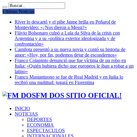
Ultimas Noticias
River lo descartó y el pibe Jaime brilla en Peñarol de
Montevideo: «¿Nos dieron a Messi?»
Flávio Bolsonaro culpó a Lula da Silva de la crisis con
Argentina y a su «política exterior ideologizada y de
confrontación»
Camilota presentó a su nueva novia y contó su historia de
amor: «Hoy, por fin, podemos dejar de escondernos»
Franco Colapinto denunció que fue víctima de un robo en
Italia: «Quién hubiera dicho que europeos le iban a robar a un
latino»
Franco Mastantuono se fue de Real Madrid y en Italia lo
recibió una multitud: jugará en Fiorentina
FM DOS SITIO OFICIAL!
INICIO
NOTICIAS
DEPORTES
ECONOMIA
ESPECTACULOS
INTERNACIONALES