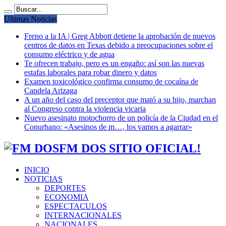
Ultimas Noticias
Freno a la IA | Greg Abbott detiene la aprobación de nuevos
centros de datos en Texas debido a preocupaciones sobre el
consumo eléctrico y de agua
Te ofrecen trabajo, pero es un engaño: así son las nuevas
estafas laborales para robar dinero y datos
Examen toxicológico confirma consumo de cocaína de
Candela Arizaga
A un año del caso del preceptor que mató a su hijo, marchan
al Congreso contra la violencia vicaria
Nuevo asesinato motochorro de un policía de la Ciudad en el
Conurbano: «Asesinos de m…, los vamos a agarrar»
FM DOS SITIO OFICIAL!
INICIO
NOTICIAS
DEPORTES
ECONOMIA
ESPECTACULOS
INTERNACIONALES
NACIONALES