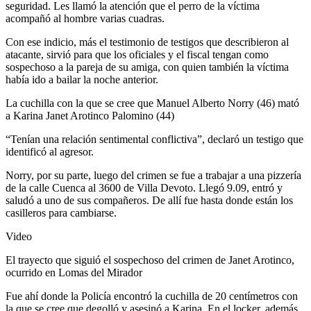
seguridad. Les llamó la atención que el perro de la víctima
acompañó al hombre varias cuadras.
Con ese indicio, más el testimonio de testigos que describieron al
atacante, sirvió para que los oficiales y el fiscal tengan como
sospechoso a la pareja de su amiga, con quien también la víctima
había ido a bailar la noche anterior.
La cuchilla con la que se cree que Manuel Alberto Norry (46) mató
a Karina Janet Arotinco Palomino (44)
“Tenían una relación sentimental conflictiva”, declaró un testigo que
identificó al agresor.
Norry, por su parte, luego del crimen se fue a trabajar a una pizzería
de la calle Cuenca al 3600 de Villa Devoto. Llegó 9.09, entró y
saludó a uno de sus compañeros. De allí fue hasta donde están los
casilleros para cambiarse.
Video
El trayecto que siguió el sospechoso del crimen de Janet Arotinco,
ocurrido en Lomas del Mirador
Fue ahí donde la Policía encontró la cuchilla de 20 centímetros con
la que se cree que degolló y asesinó a Karina. En el locker, además,