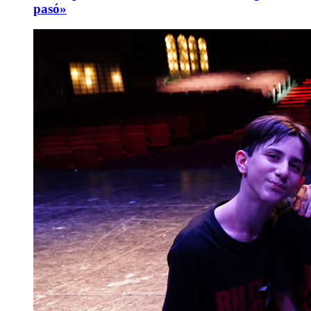
pasó»