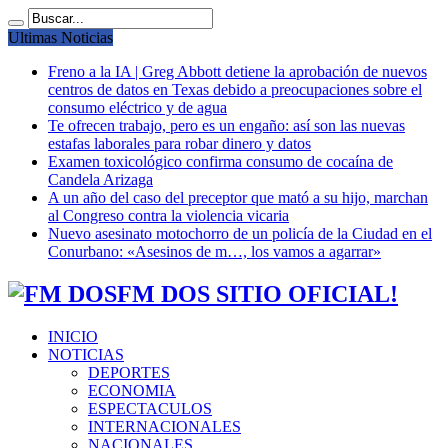
Ultimas Noticias
Freno a la IA | Greg Abbott detiene la aprobación de nuevos
centros de datos en Texas debido a preocupaciones sobre el
consumo eléctrico y de agua
Te ofrecen trabajo, pero es un engaño: así son las nuevas
estafas laborales para robar dinero y datos
Examen toxicológico confirma consumo de cocaína de
Candela Arizaga
A un año del caso del preceptor que mató a su hijo, marchan
al Congreso contra la violencia vicaria
Nuevo asesinato motochorro de un policía de la Ciudad en el
Conurbano: «Asesinos de m…, los vamos a agarrar»
FM DOS SITIO OFICIAL!
INICIO
NOTICIAS
DEPORTES
ECONOMIA
ESPECTACULOS
INTERNACIONALES
NACIONALES