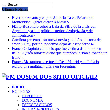
Ultimas Noticias
River lo descartó y el pibe Jaime brilla en Peñarol de
Montevideo: «¿Nos dieron a Messi?»
Flávio Bolsonaro culpó a Lula da Silva de la crisis con
Argentina y a su «política exterior ideologizada y de
confrontación»
Camilota presentó a su nueva novia y contó su historia de
amor: «Hoy, por fin, podemos dejar de escondernos»
Franco Colapinto denunció que fue víctima de un robo en
Italia: «Quién hubiera dicho que europeos le iban a robar a un
latino»
Franco Mastantuono se fue de Real Madrid y en Italia lo
recibió una multitud: jugará en Fiorentina
FM DOS SITIO OFICIAL!
INICIO
NOTICIAS
DEPORTES
ECONOMIA
ESPECTACULOS
INTERNACIONALES