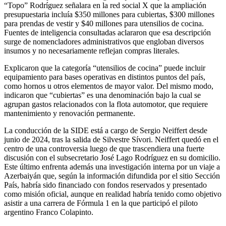
“Topo” Rodríguez señalara en la red social X que la ampliación
presupuestaria incluía $350 millones para cubiertas, $300 millones
para prendas de vestir y $40 millones para utensilios de cocina.
Fuentes de inteligencia consultadas aclararon que esa descripción
surge de nomencladores administrativos que engloban diversos
insumos y no necesariamente reflejan compras literales.
Explicaron que la categoría “utensilios de cocina” puede incluir
equipamiento para bases operativas en distintos puntos del país,
como hornos u otros elementos de mayor valor. Del mismo modo,
indicaron que “cubiertas” es una denominación bajo la cual se
agrupan gastos relacionados con la flota automotor, que requiere
mantenimiento y renovación permanente.
La conducción de la SIDE está a cargo de Sergio Neiffert desde
junio de 2024, tras la salida de Silvestre Sívori. Neiffert quedó en el
centro de una controversia luego de que trascendiera una fuerte
discusión con el subsecretario José Lago Rodríguez en su domicilio.
Este último enfrenta además una investigación interna por un viaje a
Azerbaiyán que, según la información difundida por el sitio Sección
País, habría sido financiado con fondos reservados y presentado
como misión oficial, aunque en realidad habría tenido como objetivo
asistir a una carrera de Fórmula 1 en la que participó el piloto
argentino Franco Colapinto.