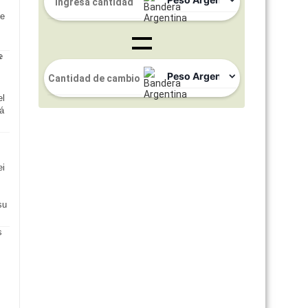
ue
el
á
ei
su