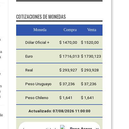
FMDOS
COTIZACIONES DE MONEDAS
Moneda
Compra
Venta
Dólar Oficial +
$ 1470,00
$ 1520,00
ta
Euro
$ 1716,013
$ 1730,123
a
Real
$ 293,927
$ 293,928
Peso Uruguayo
$ 37,236
$ 37,236
as
s
s
Peso Chileno
$ 1,641
$ 1,641
Actualizado: 07/08/2026 11:00:00
de