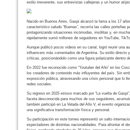
estilo irreverente, sus entrevistas callejeras y un humor atípi
Nacido en Buenos Aires, Gaspi alcanzó la fama a los 17 año
característico saludo “Buenas”, recorría las calles porteñas 
protagonizando situaciones incómodas, insólitas y, en mucha
rápidamente sumó millones de seguidores en YouTube, TikTok 
Aunque publicó pocos videos en su canal, logró reunir una au
influencers más comentados de Argentina. Su estilo directo 
críticas, posicionándolo como una figura polarizante dentro de
En 2022 fue reconocido como “Youtuber del Año” en los Cosc
los creadores de contenido más influyentes del país. Sin emb
exposición pública, atravesando una crisis personal que lo ll
redes sociales.
Su regreso en 2025 estuvo marcado por “La vuelta de Gaspi”,
faceta desconocida para muchos de sus seguidores, acumula
también participó en La Velada del Año V, el evento organiza
una significativa transformación física y personal.
Su participación en este torneo representó un salto internaci
espectadores de distintas nacionalidades. Para afrontar el d