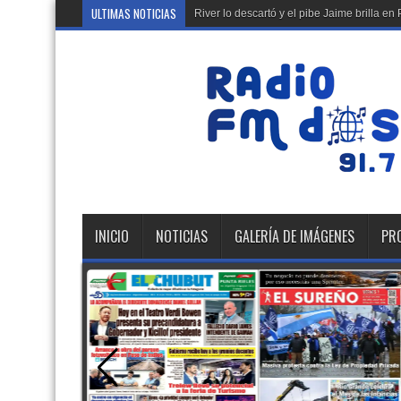
ULTIMAS NOTICIAS
River lo descartó y el pibe Jaime brilla 
INICIO
NOTICIAS
GALERÍA DE IMÁGENES
PR