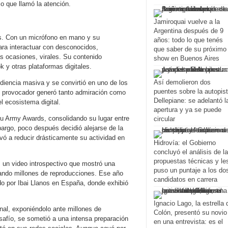
co que llamó la atención.
Jamiroquai vuelve a la
Argentina después de 9
s. Con un micrófono en mano y su
años: todo lo que tenés
para interactuar con desconocidos,
que saber de su próximo
s ocasiones, virales. Su contenido
show en Buenos Aires
y otras plataformas digitales.
Así demolieron dos
diencia masiva y se convirtió en uno de los
puentes sobre la autopis
y provocador generó tanto admiración como
Dellepiane: se adelantó l
l ecosistema digital.
apertura y ya se puede
u Army Awards, consolidando su lugar entre
circular
argo, poco después decidió alejarse de la
evó a reducir drásticamente su actividad en
Hidrovía: el Gobierno
concluyó el análisis de l
propuestas técnicas y le
 un video introspectivo que mostró una
puso un puntaje a los do
ndo millones de reproducciones. Ese año
candidatos en carrera
do por Ibai Llanos en España, donde exhibió
Ignacio Lago, la estrella 
onal, exponiéndolo ante millones de
Colón, presentó su novio
esafío, se sometió a una intensa preparación
en una entrevista: es el