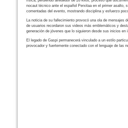
física, perdiendo alrededor de 26 kilos, proceso que docume
nocaut técnico ante el español Perxitaa en el primer asalto,
comentadas del evento, mostrando disciplina y esfuerzo poco 
La noticia de su fallecimiento provocó una ola de mensajes 
de usuarios recordaron sus videos más emblemáticos y desta
generación de jóvenes que lo siguieron desde sus inicios en i
El legado de Gaspi permanecerá vinculado a un estilo particu
provocador y fuertemente conectado con el lenguaje de las 