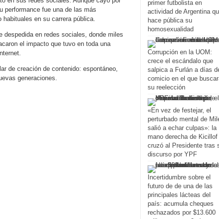
ntó en sus redes sociales. Aunque cayó por
primer futbolista en
 su performance fue una de las más
actividad de Argentina q
habituales en su carrera pública.
hace pública su
homosexualidad
de despedida en redes sociales, donde miles
caron el impacto que tuvo en toda una
Corrupción en la UOM:
nternet.
crece el escándalo que
lar de creación de contenido: espontáneo,
salpica a Furlán a días d
nuevas generaciones.
comicio en el que buscar
su reelección
«En vez de festejar, el
perturbado mental de Mil
salió a echar culpas»: la
mano derecha de Kicillof
cruzó al Presidente tras 
discurso por YPF
Incertidumbre sobre el
futuro de de una de las
principales lácteas del
país: acumula cheques
rechazados por $13.600