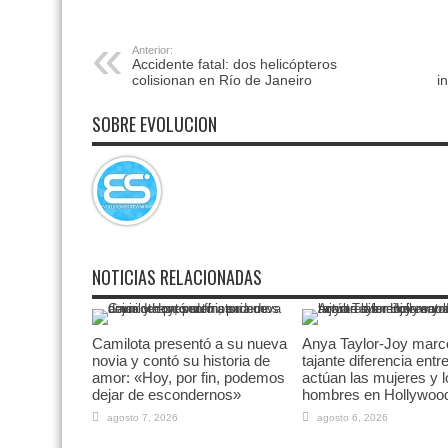
Anterior:
Accidente fatal: dos helicópteros
colisionan en Río de Janeiro
i
SOBRE EVOLUCION
NOTICIAS RELACIONADAS
Camilota presentó a su nueva
Anya Taylor-Joy marc
novia y contó su historia de
tajante diferencia ent
amor: «Hoy, por fin, podemos
actúan las mujeres y l
dejar de escondernos»
hombres en Hollywoo
agosto 7, 2026
agosto 6, 2026