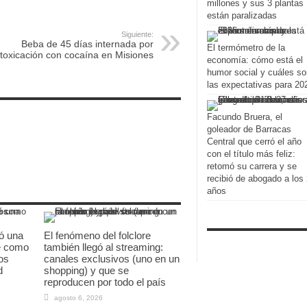
millones y sus 3 plantas
están paralizadas
Siguiente:
Beba de 45 días internada por
El termómetro de la
ntoxicación con cocaína en Misiones
economía: cómo está el
humor social y cuáles so
las expectativas para 20
Facundo Bruera, el
goleador de Barracas
Central que cerró el año
con el título más feliz:
retomó su carrera y se
recibió de abogado a los
años
ó una
El fenómeno del folclore
re como
también llegó al streaming:
os
canales exclusivos (uno en un
d
shopping) y que se
reproducen por todo el país
agosto 6, 2026