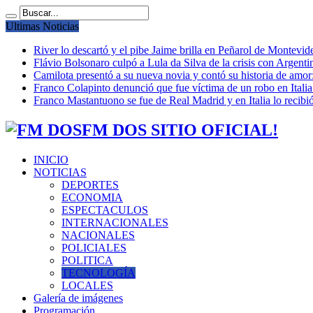
Ultimas Noticias
River lo descartó y el pibe Jaime brilla en Peñarol de Montevi
Flávio Bolsonaro culpó a Lula da Silva de la crisis con Argentin
Camilota presentó a su nueva novia y contó su historia de amo
Franco Colapinto denunció que fue víctima de un robo en Italia
Franco Mastantuono se fue de Real Madrid y en Italia lo recibió
FM DOS SITIO OFICIAL!
INICIO
NOTICIAS
DEPORTES
ECONOMIA
ESPECTACULOS
INTERNACIONALES
NACIONALES
POLICIALES
POLITICA
TECNOLOGÍA
LOCALES
Galería de imágenes
Programación