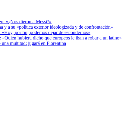
deo: «¿Nos dieron a Messi?»
a y a su «política exterior ideologizada y de confrontación»
r: «Hoy, por fin, podemos dejar de escondernos»
: «Quién hubiera dicho que europeos le iban a robar a un latino»
 una multitud: jugará en Fiorentina