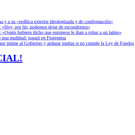
a y a su «política exterior ideologizada y de confrontación»
r: «Hoy, por fin, podemos dejar de escondernos»
: «Quién hubiera dicho que europeos le iban a robar a un latino»
 una multitud: jugará en Fiorentina
cia que intime al Gobierno y aplique multas si no cumple la Ley de Fondos
CIAL!