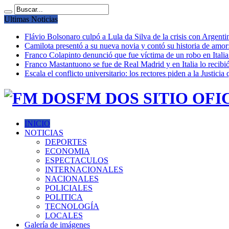
Ultimas Noticias
Flávio Bolsonaro culpó a Lula da Silva de la crisis con Argentin
Camilota presentó a su nueva novia y contó su historia de amo
Franco Colapinto denunció que fue víctima de un robo en Italia
Franco Mastantuono se fue de Real Madrid y en Italia lo recibió
Escala el conflicto universitario: los rectores piden a la Justi
FM DOS SITIO OFI
INICIO
NOTICIAS
DEPORTES
ECONOMIA
ESPECTACULOS
INTERNACIONALES
NACIONALES
POLICIALES
POLITICA
TECNOLOGÍA
LOCALES
Galería de imágenes