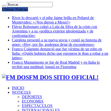
Ultimas Noticias
River lo descartó y el pibe Jaime brilla en Peñarol de
Montevideo: «¿Nos dieron a Messi?»
Flávio Bolsonaro culpó a Lula da Silva de la crisis con
Argentina y a su «política exterior ideologizada y de
confrontación»
Camilota presentó a su nueva novia y contó su historia de
amor: «Hoy, por fin, podemos dejar de escondernos»
Franco Colapinto denunció que fue víctima de un robo en
Italia: «Quién hubiera dicho que europeos le iban a robar a un
latino»
Franco Mastantuono se fue de Real Madrid y en Italia lo
recibió una multitud: jugará en Fiorentina
FM DOS SITIO OFICIAL!
INICIO
NOTICIAS
DEPORTES
ECONOMIA
ESPECTACULOS
INTERNACIONALES