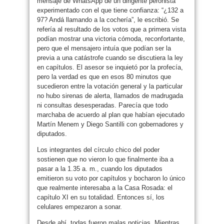
mensaje de WhatsApp de un dirigente peronista
experimentado con el que tiene confianza: “¿132 a
97? Andá llamando a la cochería”, le escribió. Se
refería al resultado de los votos que a primera vista
podían mostrar una victoria cómoda, reconfortante,
pero que el mensajero intuía que podían ser la
previa a una catástrofe cuando se discutiera la ley
en capítulos. El asesor se inquietó por la profecía,
pero la verdad es que en esos 80 minutos que
sucedieron entre la votación general y la particular
no hubo sirenas de alerta, llamados de madrugada
ni consultas desesperadas. Parecía que todo
marchaba de acuerdo al plan que habían ejecutado
Martín Menem y Diego Santilli con gobernadores y
diputados.
Los integrantes del círculo chico del poder
sostienen que no vieron lo que finalmente iba a
pasar a la 1.35 a. m., cuando los diputados
emitieron su voto por capítulos y bocharon lo único
que realmente interesaba a la Casa Rosada: el
capítulo XI en su totalidad. Entonces sí, los
celulares empezaron a sonar.
Desde ahí, todas fueron malas noticias. Mientras