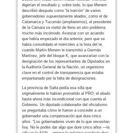
digerían el resultado y, sobre todo, lo que Menem
describió después como “la traición” de varios
gobernadores supuestamente aliados, como el de
Catamarca y Tucumán (ampliaremos), el presidente
de la Cámara se metió de lleno en otro problema
mucho más incómodo. Avanzar con un acuerdo
que había empezado el día anterior, pero que se
había consolidado el miércoles a la hora del té,
cuando Martín Menem le transmitió a Germán
Martínez, jefe del bloque K, que avanzarían con la
designación de los representantes de Diputados en
la Auditoría General de la Nación, un organismo
clave en el control de transparencia que estaba
empantanado por la falta de designaciones.
La provincia de Salta pedía esa silla que
originalmente le habían prometido al PRO, el aliado
hasta ahora más incondicional con que cuenta el
Gobierno. Un diputado colaborador del oficialismo
se preguntaba cómo le fueron a conceder a un
gobernador una compensación que dura cinco
años: “Los gobernadores viven de lo que necesitan
hoy. No le podés dar algo que dure cinco años —la
silla en la AGN— porque la próxima sesión te dice