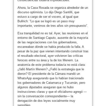
consecuencias todavía impredecibles.
Ahora, la Casa Rosada se organiza alrededor de un
discurso optimista. Lo dijo Diego Santilli, que
estuvo a cargo de ser el vocero, al igual que
Bullrich: “Lo que se logró es un paso muy
importante, venimos de tres años sin presupuesto”.
Esa tranquilidad no es tal. Ayer, las reuniones en el
entorno de Santiago Caputo, ausente de la mayoría
de las negociaciones con los gobernadores,
escaneaban dónde se había producido la falla. A
pesar de la paz que vienen intentando construir tras
el resultado electoral, ayer volvieron las críticas
feroces entre su área y la de los Menem. La
anatomía de este problema todavía no está clara:
¿falló Martín Menem? ¿Falló la estrategia que le
dieron? El presidente de la Cámara mandó un
WhatsApp asegurando que lo habían traicionado
los gobernadores de Catamarca y Tucumán, pero
algunos diputados aseguran que no hubo
instrucciones claras y que el oficialismo agregó —
sin la conversación correspondiente— la
derogación de dos leyes socialmente muy
sensibles.