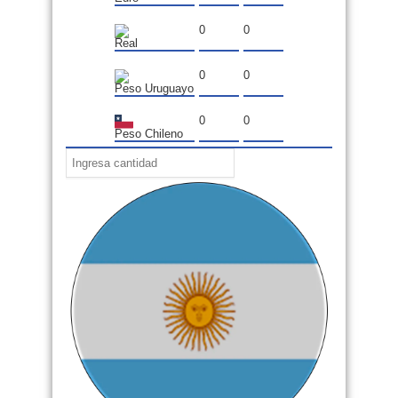
0
0
Real
0
0
Peso Uruguayo
0
0
Peso Chileno