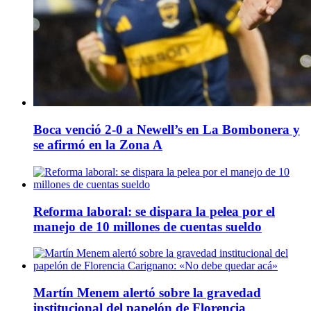
Boca venció 2-0 a Newell’s en La Bombonera y
se afirmó en la Zona A
Reforma laboral: se dispara la pelea por el
manejo de 10 millones de cuentas sueldo
Martín Menem alertó sobre la gravedad
institucional del papelón de Florencia