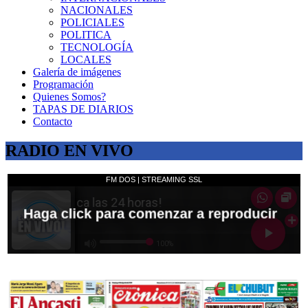
NACIONALES
POLICIALES
POLITICA
TECNOLOGÍA
LOCALES
Galería de imágenes
Programación
Quienes Somos?
TAPAS DE DIARIOS
Contacto
RADIO EN VIVO