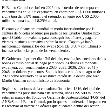
El Banco Central celebró en 2025 dos acuerdos de recompra con
vencimientos en 2027: el primero, en enero por US$ 1.000 millones
a una tasa del 8,8% anual y el segundo, en junio por US$ 2.000
millones a una tasa del 8,25% anual.
El contexto financiero mundial en modo incertidumbre por la
captura de Nicolás Maduro por parte de los Estados Unidos hizo
que el Gobierno evaluara, para conseguir los dólares y pagar el
viernes, distintas alternativas sobre la mesa. Caputo ya había
mencionado algunas: los dos swaps (con EE.UU. y con China) o
incluso refinanciar parte de los vencimientos.
El Gobierno, el primer día hábil del año, envió a los tenedores de los
bonos el aviso oficial de pago para todos los títulos en moneda
extranjera, con vencimientos a 2030, 2035, 2036, 2038, 2041 y
2046, en dólares y en euros. Son los bonos emitidos en agosto de
2020 como resultado de la reestructuración de la deuda que hizo
Martín Guzmán como ministro de Economía.
Según estimaciones de la consultora financiera 1816, del total de
vencimientos previstos para esta semana, unos US$ 500 millones
están en manos del Fondo de Garantía de Sustentabilidad (FGS) del
ANSeS o del Banco Central, por lo que eso moderaría el impacto en
las reservas al tratarse de dólares que quedarán dentro del sector