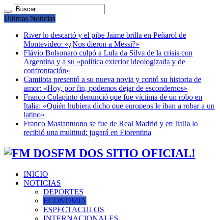
Ultimas Noticias
River lo descartó y el pibe Jaime brilla en Peñarol de
Montevideo: «¿Nos dieron a Messi?»
Flávio Bolsonaro culpó a Lula da Silva de la crisis con
Argentina y a su «política exterior ideologizada y de
confrontación»
Camilota presentó a su nueva novia y contó su historia de
amor: «Hoy, por fin, podemos dejar de escondernos»
Franco Colapinto denunció que fue víctima de un robo en
Italia: «Quién hubiera dicho que europeos le iban a robar a un
latino»
Franco Mastantuono se fue de Real Madrid y en Italia lo
recibió una multitud: jugará en Fiorentina
FM DOS SITIO OFICIAL!
INICIO
NOTICIAS
DEPORTES
ECONOMIA
ESPECTACULOS
INTERNACIONALES