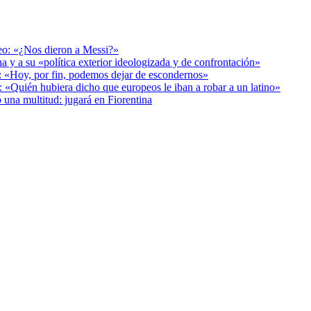
deo: «¿Nos dieron a Messi?»
a y a su «política exterior ideologizada y de confrontación»
r: «Hoy, por fin, podemos dejar de escondernos»
: «Quién hubiera dicho que europeos le iban a robar a un latino»
 una multitud: jugará en Fiorentina