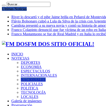
Ultimas Noticias
River lo descartó y el pibe Jaime brilla en Peñarol de Montevi
Flávio Bolsonaro culpó a Lula da Silva de la crisis con Argentin
Camilota presentó a su nueva novia y contó su historia de amo
Franco Colapinto denunció que fue víctima de un robo en Italia
Franco Mastantuono se fue de Real Madrid y en Italia lo recibió
FM DOS SITIO OFICIAL!
INICIO
NOTICIAS
DEPORTES
ECONOMIA
ESPECTACULOS
INTERNACIONALES
NACIONALES
POLICIALES
POLITICA
TECNOLOGÍA
LOCALES
Galería de imágenes
Programación