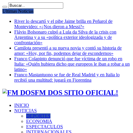
Ultimas Noticias
River lo descartó y el pibe Jaime brilla en Peñarol de
Montevideo: «¿Nos dieron a Messi?»
Flávio Bolsonaro culpó a Lula da Silva de la crisis con
Argentina y a su «política exterior ideologizada y de
confrontación»
Camilota presentó a su nueva novia y contó su historia de
amor: «Hoy, por fin, podemos dejar de escondernos»
Franco Colapinto denunció que fue víctima de un robo en
Italia: «Quién hubiera dicho que europeos le iban a robar a un
latino»
Franco Mastantuono se fue de Real Madrid y en Italia lo
recibió una multitud: jugará en Fiorentina
FM DOS SITIO OFICIAL!
INICIO
NOTICIAS
DEPORTES
ECONOMIA
ESPECTACULOS
INTERNACIONALES