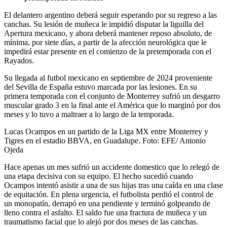
El delantero argentino deberá seguir esperando por su regreso a las
canchas. Su lesión de muñeca le impidió disputar la liguilla del
Apertura mexicano, y ahora deberá mantener reposo absoluto, de
mínima, por siete días, a partir de la afección neurológica que le
impedirá estar presente en el comienzo de la pretemporada con el
Rayados.
Su llegada al futbol mexicano en septiembre de 2024 proveniente
del Sevilla de España estuvo marcada por las lesiones. En su
primera temporada con el conjunto de Monterrey sufrió un desgarro
muscular grado 3 en la final ante el América que lo marginó por dos
meses y lo tuvo a maltraer a lo largo de la temporada.
Lucas Ocampos en un partido de la Liga MX entre Monterrey y
Tigres en el estadio BBVA, en Guadalupe. Foto: EFE/ Antonio
Ojeda
Hace apenas un mes sufrió un accidente domestico que lo relegó de
una etapa decisiva con su equipo. El hecho sucedió cuando
Ocampos intentó asistir a una de sus hijas tras una caída en una clase
de equitación. En plena urgencia, el futbolista perdió el control de
un monopatín, derrapó en una pendiente y terminó golpeando de
lleno contra el asfalto. El saldo fue una fractura de muñeca y un
traumatismo facial que lo alejó por dos meses de las canchas.