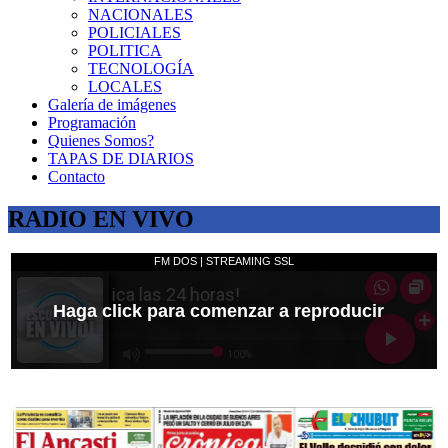
NACIONALES
POLICIALES
POLITICA
TECNOLOGÍA
LOCALES
Galería de imágenes
Programación
Quienes Somos?
TAPAS DE DIARIOS
Contacto
RADIO EN VIVO