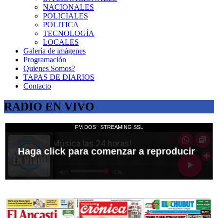
NACIONALES
POLICIALES
POLITICA
TECNOLOGÍA
LOCALES
Galería de imágenes
Programación
Quienes Somos?
TAPAS DE DIARIOS
Contacto
RADIO EN VIVO