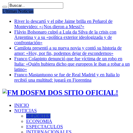
Ultimas Noticias
River lo descartó y el pibe Jaime brilla en Peñarol de
Montevideo: «¿Nos dieron a Messi?»
Flávio Bolsonaro culpó a Lula da Silva de la crisis con
Argentina y a su «política exterior ideologizada y de
confrontación»
Camilota presentó a su nueva novia y contó su historia de
amor: «Hoy, por fin, podemos dejar de escondernos»
Franco Colapinto denunció que fue víctima de un robo en
Italia: «Quién hubiera dicho que europeos le iban a robar a un
latino»
Franco Mastantuono se fue de Real Madrid y en Italia lo
recibió una multitud: jugará en Fiorentina
FM DOS SITIO OFICIAL!
INICIO
NOTICIAS
DEPORTES
ECONOMIA
ESPECTACULOS
INTERNACIONALES