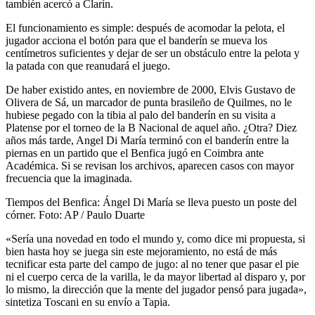
también acercó a Clarín.
El funcionamiento es simple: después de acomodar la pelota, el
jugador acciona el botón para que el banderín se mueva los
centímetros suficientes y dejar de ser un obstáculo entre la pelota y
la patada con que reanudará el juego.
De haber existido antes, en noviembre de 2000, Elvis Gustavo de
Olivera de Sá, un marcador de punta brasileño de Quilmes, no le
hubiese pegado con la tibia al palo del banderín en su visita a
Platense por el torneo de la B Nacional de aquel año. ¿Otra? Diez
años más tarde, Angel Di María terminó con el banderín entre la
piernas en un partido que el Benfica jugó en Coimbra ante
Académica. Si se revisan los archivos, aparecen casos con mayor
frecuencia que la imaginada.
Tiempos del Benfica: Ángel Di María se lleva puesto un poste del
córner. Foto: AP / Paulo Duarte
«Sería una novedad en todo el mundo y, como dice mi propuesta, si
bien hasta hoy se juega sin este mejoramiento, no está de más
tecnificar esta parte del campo de jugo: al no tener que pasar el pie
ni el cuerpo cerca de la varilla, le da mayor libertad al disparo y, por
lo mismo, la dirección que la mente del jugador pensó para jugada»,
sintetiza Toscani en su envío a Tapia.