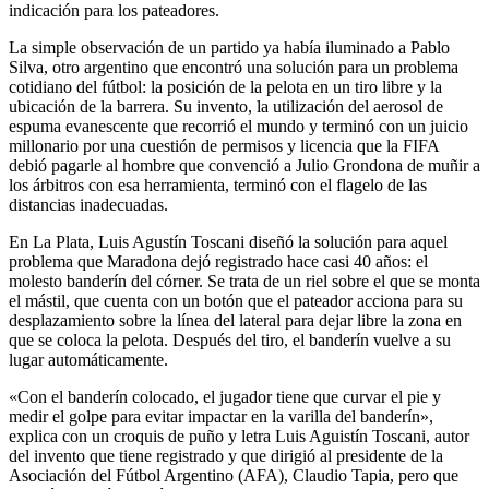
indicación para los pateadores.
La simple observación de un partido ya había iluminado a Pablo
Silva, otro argentino que encontró una solución para un problema
cotidiano del fútbol: la posición de la pelota en un tiro libre y la
ubicación de la barrera. Su invento, la utilización del aerosol de
espuma evanescente que recorrió el mundo y terminó con un juicio
millonario por una cuestión de permisos y licencia que la FIFA
debió pagarle al hombre que convenció a Julio Grondona de muñir a
los árbitros con esa herramienta, terminó con el flagelo de las
distancias inadecuadas.
En La Plata, Luis Agustín Toscani diseñó la solución para aquel
problema que Maradona dejó registrado hace casi 40 años: el
molesto banderín del córner. Se trata de un riel sobre el que se monta
el mástil, que cuenta con un botón que el pateador acciona para su
desplazamiento sobre la línea del lateral para dejar libre la zona en
que se coloca la pelota. Después del tiro, el banderín vuelve a su
lugar automáticamente.
«Con el banderín colocado, el jugador tiene que curvar el pie y
medir el golpe para evitar impactar en la varilla del banderín»,
explica con un croquis de puño y letra Luis Aguistín Toscani, autor
del invento que tiene registrado y que dirigió al presidente de la
Asociación del Fútbol Argentino (AFA), Claudio Tapia, pero que