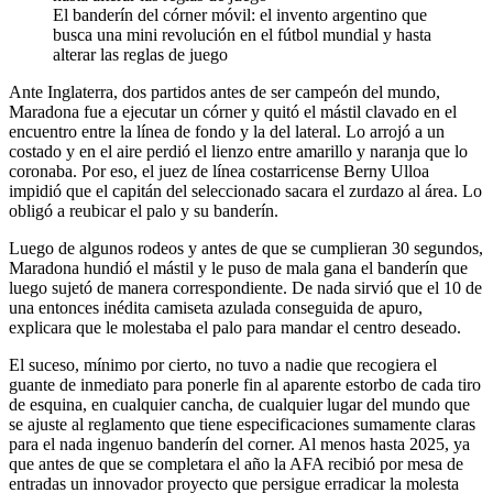
El banderín del córner móvil: el invento argentino que
busca una mini revolución en el fútbol mundial y hasta
alterar las reglas de juego
Ante Inglaterra, dos partidos antes de ser campeón del mundo,
Maradona fue a ejecutar un córner y quitó el mástil clavado en el
encuentro entre la línea de fondo y la del lateral. Lo arrojó a un
costado y en el aire perdió el lienzo entre amarillo y naranja que lo
coronaba. Por eso, el juez de línea costarricense Berny Ulloa
impidió que el capitán del seleccionado sacara el zurdazo al área. Lo
obligó a reubicar el palo y su banderín.
Luego de algunos rodeos y antes de que se cumplieran 30 segundos,
Maradona hundió el mástil y le puso de mala gana el banderín que
luego sujetó de manera correspondiente. De nada sirvió que el 10 de
una entonces inédita camiseta azulada conseguida de apuro,
explicara que le molestaba el palo para mandar el centro deseado.
El suceso, mínimo por cierto, no tuvo a nadie que recogiera el
guante de inmediato para ponerle fin al aparente estorbo de cada tiro
de esquina, en cualquier cancha, de cualquier lugar del mundo que
se ajuste al reglamento que tiene especificaciones sumamente claras
para el nada ingenuo banderín del corner. Al menos hasta 2025, ya
que antes de que se completara el año la AFA recibió por mesa de
entradas un innovador proyecto que persigue erradicar la molesta