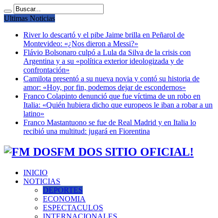
Ultimas Noticias
River lo descartó y el pibe Jaime brilla en Peñarol de
Montevideo: «¿Nos dieron a Messi?»
Flávio Bolsonaro culpó a Lula da Silva de la crisis con
Argentina y a su «política exterior ideologizada y de
confrontación»
Camilota presentó a su nueva novia y contó su historia de
amor: «Hoy, por fin, podemos dejar de escondernos»
Franco Colapinto denunció que fue víctima de un robo en
Italia: «Quién hubiera dicho que europeos le iban a robar a un
latino»
Franco Mastantuono se fue de Real Madrid y en Italia lo
recibió una multitud: jugará en Fiorentina
FM DOS SITIO OFICIAL!
INICIO
NOTICIAS
DEPORTES
ECONOMIA
ESPECTACULOS
INTERNACIONALES