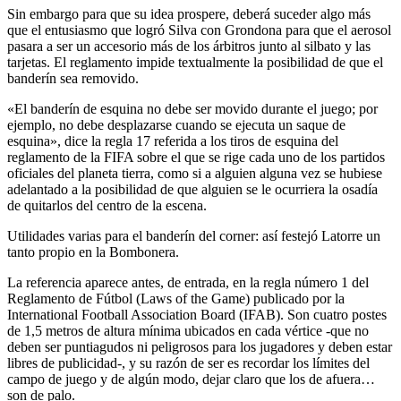
Sin embargo para que su idea prospere, deberá suceder algo más
que el entusiasmo que logró Silva con Grondona para que el aerosol
pasara a ser un accesorio más de los árbitros junto al silbato y las
tarjetas. El reglamento impide textualmente la posibilidad de que el
banderín sea removido.
«El banderín de esquina no debe ser movido durante el juego; por
ejemplo, no debe desplazarse cuando se ejecuta un saque de
esquina», dice la regla 17 referida a los tiros de esquina del
reglamento de la FIFA sobre el que se rige cada uno de los partidos
oficiales del planeta tierra, como si a alguien alguna vez se hubiese
adelantado a la posibilidad de que alguien se le ocurriera la osadía
de quitarlos del centro de la escena.
Utilidades varias para el banderín del corner: así festejó Latorre un
tanto propio en la Bombonera.
La referencia aparece antes, de entrada, en la regla número 1 del
Reglamento de Fútbol (Laws of the Game) publicado por la
International Football Association Board (IFAB). Son cuatro postes
de 1,5 metros de altura mínima ubicados en cada vértice -que no
deben ser puntiagudos ni peligrosos para los jugadores y deben estar
libres de publicidad-, y su razón de ser es recordar los límites del
campo de juego y de algún modo, dejar claro que los de afuera…
son de palo.