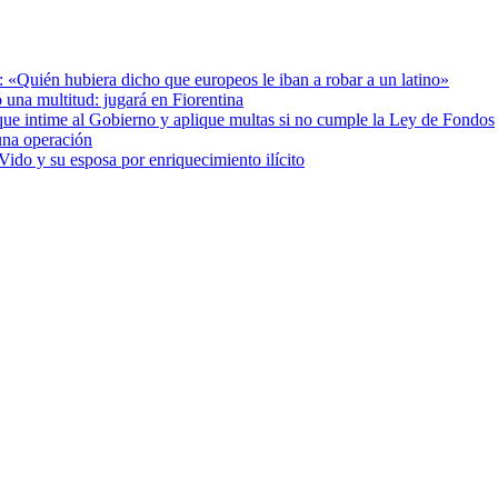
: «Quién hubiera dicho que europeos le iban a robar a un latino»
 una multitud: jugará en Fiorentina
cia que intime al Gobierno y aplique multas si no cumple la Ley de Fondos
una operación
ido y su esposa por enriquecimiento ilícito