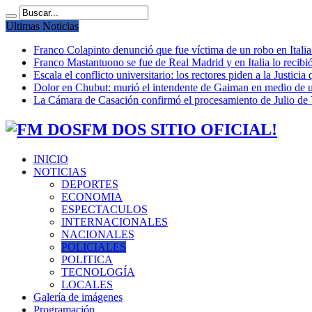
Ultimas Noticias
Franco Colapinto denunció que fue víctima de un robo en Italia
Franco Mastantuono se fue de Real Madrid y en Italia lo recibió
Escala el conflicto universitario: los rectores piden a la Justi
Dolor en Chubut: murió el intendente de Gaiman en medio de 
La Cámara de Casación confirmó el procesamiento de Julio de V
FM DOS SITIO OFICIAL!
INICIO
NOTICIAS
DEPORTES
ECONOMIA
ESPECTACULOS
INTERNACIONALES
NACIONALES
POLICIALES
POLITICA
TECNOLOGÍA
LOCALES
Galería de imágenes
Programación