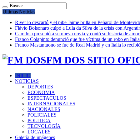
Ultimas Noticias
River lo descartó y el pibe Jaime brilla en Peñarol de Montevi
Flávio Bolsonaro culpó a Lula da Silva de la crisis con Argentin
Camilota presentó a su nueva novia y contó su historia de amo
Franco Colapinto denunció que fue víctima de un robo en Italia
Franco Mastantuono se fue de Real Madrid y en Italia lo recibió
FM DOS SITIO OFI
INICIO
NOTICIAS
DEPORTES
ECONOMIA
ESPECTACULOS
INTERNACIONALES
NACIONALES
POLICIALES
POLITICA
TECNOLOGÍA
LOCALES
Galería de imágenes