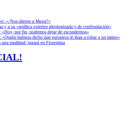
deo: «¿Nos dieron a Messi?»
a y a su «política exterior ideologizada y de confrontación»
r: «Hoy, por fin, podemos dejar de escondernos»
: «Quién hubiera dicho que europeos le iban a robar a un latino»
 una multitud: jugará en Fiorentina
CIAL!