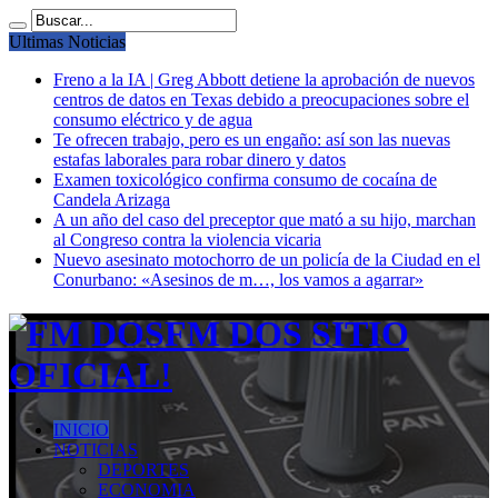
Ultimas Noticias
Freno a la IA | Greg Abbott detiene la aprobación de nuevos
centros de datos en Texas debido a preocupaciones sobre el
consumo eléctrico y de agua
Te ofrecen trabajo, pero es un engaño: así son las nuevas
estafas laborales para robar dinero y datos
Examen toxicológico confirma consumo de cocaína de
Candela Arizaga
A un año del caso del preceptor que mató a su hijo, marchan
al Congreso contra la violencia vicaria
Nuevo asesinato motochorro de un policía de la Ciudad en el
Conurbano: «Asesinos de m…, los vamos a agarrar»
FM DOS SITIO
OFICIAL!
INICIO
NOTICIAS
DEPORTES
ECONOMIA