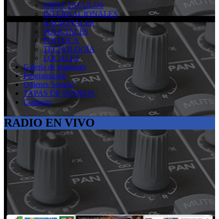
ESPECTACULOS
INTERNACIONALES
NACIONALES
POLICIALES
POLITICA
TECNOLOGÍA
LOCALES
Galería de imágenes
Programación
Quienes Somos?
TAPAS DE DIARIOS
Contacto
RADIO EN VIVO