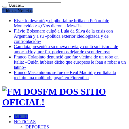
Ultimas Noticias
River lo descartó y el pibe Jaime brilla en Peñarol de
Montevideo: «¿Nos dieron a Messi?»
Flávio Bolsonaro culpó a Lula da Silva de la crisis con
Argentina y a su «política exterior ideologizada y de
confrontación»
Camilota presentó a su nueva novia y contó su historia de
amor: «Hoy, por fin, podemos dejar de escondernos»
Franco Colapinto denunció que fue víctima de un robo en
Italia: «Quién hubiera dicho que europeos le iban a robar a un
latino»
Franco Mastantuono se fue de Real Madrid y en Italia lo
recibió una multitud: jugará en Fiorentina
FM DOS SITIO
OFICIAL!
INICIO
NOTICIAS
DEPORTES