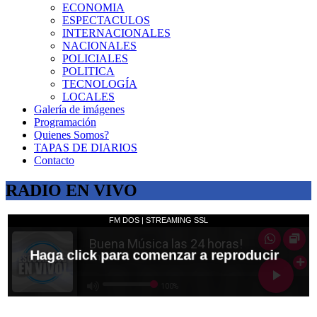
ECONOMIA
ESPECTACULOS
INTERNACIONALES
NACIONALES
POLICIALES
POLITICA
TECNOLOGÍA
LOCALES
Galería de imágenes
Programación
Quienes Somos?
TAPAS DE DIARIOS
Contacto
RADIO EN VIVO