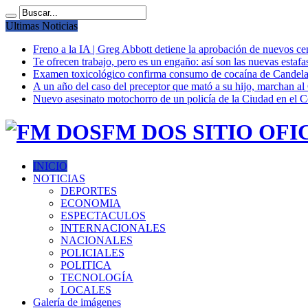
Ultimas Noticias
Freno a la IA | Greg Abbott detiene la aprobación de nuevos ce
Te ofrecen trabajo, pero es un engaño: así son las nuevas estafa
Examen toxicológico confirma consumo de cocaína de Candela
A un año del caso del preceptor que mató a su hijo, marchan al 
Nuevo asesinato motochorro de un policía de la Ciudad en el
FM DOS SITIO OFI
INICIO
NOTICIAS
DEPORTES
ECONOMIA
ESPECTACULOS
INTERNACIONALES
NACIONALES
POLICIALES
POLITICA
TECNOLOGÍA
LOCALES
Galería de imágenes