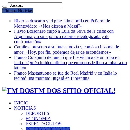
Ultimas Noticias
River lo descartó y el pibe Jaime brilla en Peñarol de
Montevideo: «¿Nos dieron a Messi?»
Flávio Bolsonaro culpó a Lula da Silva de la crisis con
Argentina y a su «política exterior ideologizada y de
confrontación»
Camilota presentó a su nueva novia y contó su historia de
amor: «Hoy, por fin, podemos dejar de escondernos»
Franco Colapinto denunció que fue víctima de un robo en
Italia: «Quién hubiera dicho que europeos le iban a robar a un
latino»
Franco Mastantuono se fue de Real Madrid y en Italia lo
recibió una multitud: jugará en Fiorentina
FM DOS SITIO OFICIAL!
INICIO
NOTICIAS
DEPORTES
ECONOMIA
ESPECTACULOS
INTERNACIONALES