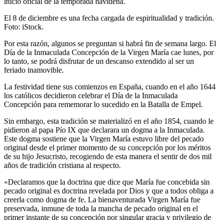
inicio oficial de la temporada navideña.
El 8 de diciembre es una fecha cargada de espiritualidad y tradición.
Foto: iStock.
Por esta razón, algunos se preguntan si habrá fin de semana largo. El
Día de la Inmaculada Concepción de la Virgen María cae lunes, por
lo tanto, se podrá disfrutar de un descanso extendido al ser un
feriado inamovible.
La festividad tiene sus comienzos en España, cuando en el año 1644
los católicos decidieron celebrar el Día de la Inmaculada
Concepción para rememorar lo sucedido en la Batalla de Empel.
Sin embargo, esta tradición se materializó en el año 1854, cuando le
pidieron al papa Pío IX que declarara un dogma a la Inmaculada.
Este dogma sostiene que la Virgen María estuvo libre del pecado
original desde el primer momento de su concepción por los méritos
de su hijo Jesucristo, recogiendo de esta manera el sentir de dos mil
años de tradición cristiana al respecto.
«Declaramos que la doctrina que dice que María fue concebida sin
pecado original es doctrina revelada por Dios y que a todos obliga a
creerla como dogma de fe. La bienaventurada Virgen María fue
preservada, inmune de toda la mancha de pecado original en el
primer instante de su concepción por singular gracia y privilegio de