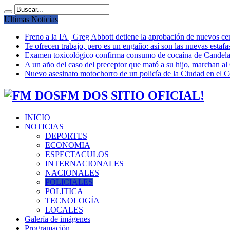
Ultimas Noticias
Freno a la IA | Greg Abbott detiene la aprobación de nuevos ce
Te ofrecen trabajo, pero es un engaño: así son las nuevas estafa
Examen toxicológico confirma consumo de cocaína de Candela
A un año del caso del preceptor que mató a su hijo, marchan al 
Nuevo asesinato motochorro de un policía de la Ciudad en el
FM DOS SITIO OFICIAL!
INICIO
NOTICIAS
DEPORTES
ECONOMIA
ESPECTACULOS
INTERNACIONALES
NACIONALES
POLICIALES
POLITICA
TECNOLOGÍA
LOCALES
Galería de imágenes
Programación