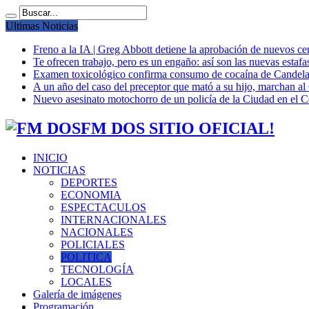
Ultimas Noticias
Freno a la IA | Greg Abbott detiene la aprobación de nuevos ce
Te ofrecen trabajo, pero es un engaño: así son las nuevas estafa
Examen toxicológico confirma consumo de cocaína de Candela
A un año del caso del preceptor que mató a su hijo, marchan al 
Nuevo asesinato motochorro de un policía de la Ciudad en el
FM DOS SITIO OFICIAL!
INICIO
NOTICIAS
DEPORTES
ECONOMIA
ESPECTACULOS
INTERNACIONALES
NACIONALES
POLICIALES
POLITICA
TECNOLOGÍA
LOCALES
Galería de imágenes
Programación