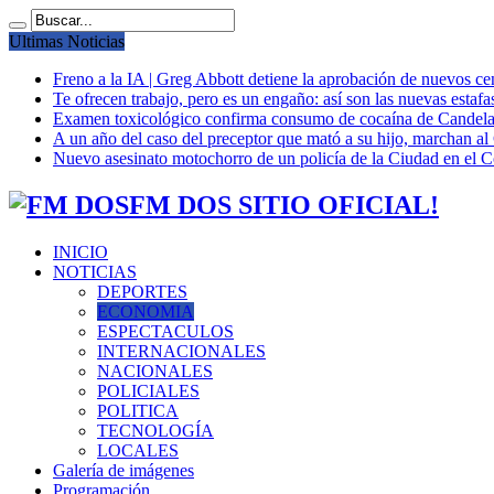
Ultimas Noticias
Freno a la IA | Greg Abbott detiene la aprobación de nuevos ce
Te ofrecen trabajo, pero es un engaño: así son las nuevas estafa
Examen toxicológico confirma consumo de cocaína de Candela
A un año del caso del preceptor que mató a su hijo, marchan al 
Nuevo asesinato motochorro de un policía de la Ciudad en el
FM DOS SITIO OFICIAL!
INICIO
NOTICIAS
DEPORTES
ECONOMIA
ESPECTACULOS
INTERNACIONALES
NACIONALES
POLICIALES
POLITICA
TECNOLOGÍA
LOCALES
Galería de imágenes
Programación