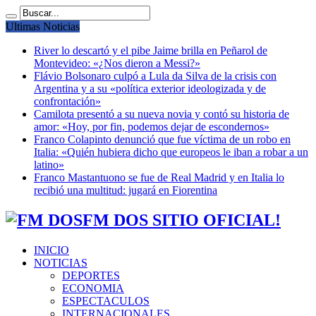
Ultimas Noticias
River lo descartó y el pibe Jaime brilla en Peñarol de
Montevideo: «¿Nos dieron a Messi?»
Flávio Bolsonaro culpó a Lula da Silva de la crisis con
Argentina y a su «política exterior ideologizada y de
confrontación»
Camilota presentó a su nueva novia y contó su historia de
amor: «Hoy, por fin, podemos dejar de escondernos»
Franco Colapinto denunció que fue víctima de un robo en
Italia: «Quién hubiera dicho que europeos le iban a robar a un
latino»
Franco Mastantuono se fue de Real Madrid y en Italia lo
recibió una multitud: jugará en Fiorentina
FM DOS SITIO OFICIAL!
INICIO
NOTICIAS
DEPORTES
ECONOMIA
ESPECTACULOS
INTERNACIONALES