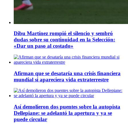
Dibu Martínez rompió el silencio y sembró
dudas sobre su continuidad en la Selección:
«Dar un paso al costado»
Afirman que se desataría una crisis financiera
mundial si apareciera vida extraterrestre
Así demolieron dos puentes sobre la autopista
Dellepiane: se adelantó la apertura y ya se
puede circular