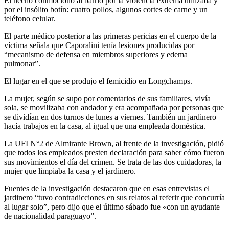
El hecho conmocionó al barrio por la violencia extrema utilizada y
por el insólito botín: cuatro pollos, algunos cortes de carne y un
teléfono celular.
El parte médico posterior a las primeras pericias en el cuerpo de la
víctima señala que Caporalini tenía lesiones producidas por
“mecanismo de defensa en miembros superiores y edema
pulmonar”.
El lugar en el que se produjo el femicidio en Longchamps.
La mujer, según se supo por comentarios de sus familiares, vivía
sola, se movilizaba con andador y era acompañada por personas que
se dividían en dos turnos de lunes a viernes. También un jardinero
hacía trabajos en la casa, al igual que una empleada doméstica.
La UFI N°2 de Almirante Brown, al frente de la investigación, pidió
que todos los empleados presten declaración para saber cómo fueron
sus movimientos el día del crimen. Se trata de las dos cuidadoras, la
mujer que limpiaba la casa y el jardinero.
Fuentes de la investigación destacaron que en esas entrevistas el
jardinero “tuvo contradicciones en sus relatos al referir que concurría
al lugar solo”, pero dijo que el último sábado fue «con un ayudante
de nacionalidad paraguayo”.