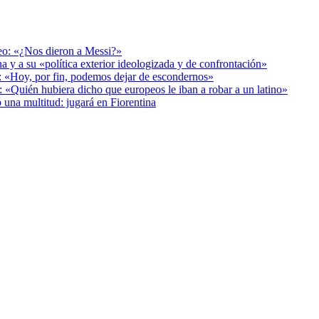
deo: «¿Nos dieron a Messi?»
a y a su «política exterior ideologizada y de confrontación»
r: «Hoy, por fin, podemos dejar de escondernos»
: «Quién hubiera dicho que europeos le iban a robar a un latino»
 una multitud: jugará en Fiorentina