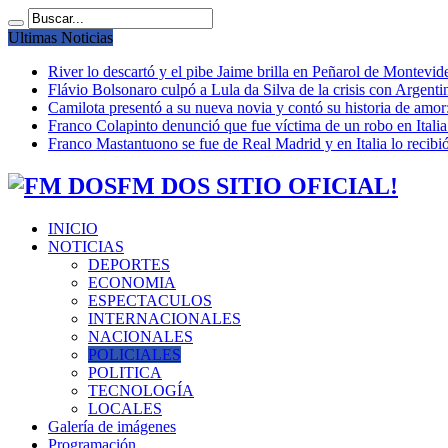
Ultimas Noticias
River lo descartó y el pibe Jaime brilla en Peñarol de Montevi
Flávio Bolsonaro culpó a Lula da Silva de la crisis con Argentin
Camilota presentó a su nueva novia y contó su historia de amo
Franco Colapinto denunció que fue víctima de un robo en Italia
Franco Mastantuono se fue de Real Madrid y en Italia lo recibió
FM DOS SITIO OFICIAL!
INICIO
NOTICIAS
DEPORTES
ECONOMIA
ESPECTACULOS
INTERNACIONALES
NACIONALES
POLICIALES
POLITICA
TECNOLOGÍA
LOCALES
Galería de imágenes
Programación