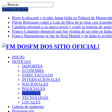
Ultimas Noticias
River lo descartó y el pibe Jaime brilla en Peñarol de Montevi
Flávio Bolsonaro culpó a Lula da Silva de la crisis con Argentin
Camilota presentó a su nueva novia y contó su historia de amo
Franco Colapinto denunció que fue víctima de un robo en Italia
Franco Mastantuono se fue de Real Madrid y en Italia lo recibió
FM DOS SITIO OFICIAL!
INICIO
NOTICIAS
DEPORTES
ECONOMIA
ESPECTACULOS
INTERNACIONALES
NACIONALES
POLICIALES
POLITICA
TECNOLOGÍA
LOCALES
Galería de imágenes
Programación