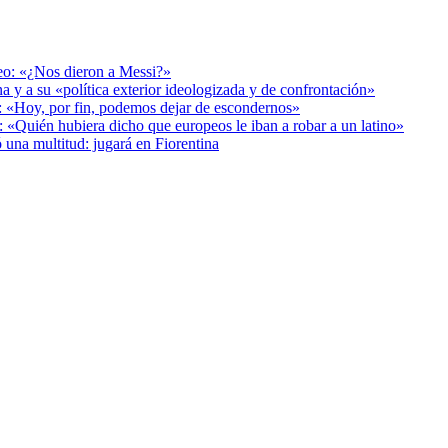
deo: «¿Nos dieron a Messi?»
a y a su «política exterior ideologizada y de confrontación»
r: «Hoy, por fin, podemos dejar de escondernos»
: «Quién hubiera dicho que europeos le iban a robar a un latino»
 una multitud: jugará en Fiorentina