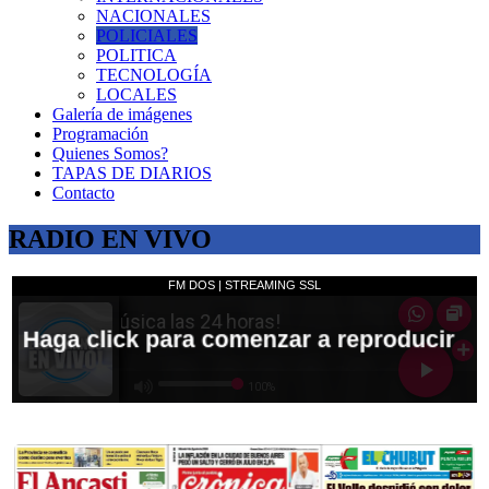
NACIONALES
POLICIALES
POLITICA
TECNOLOGÍA
LOCALES
Galería de imágenes
Programación
Quienes Somos?
TAPAS DE DIARIOS
Contacto
RADIO EN VIVO