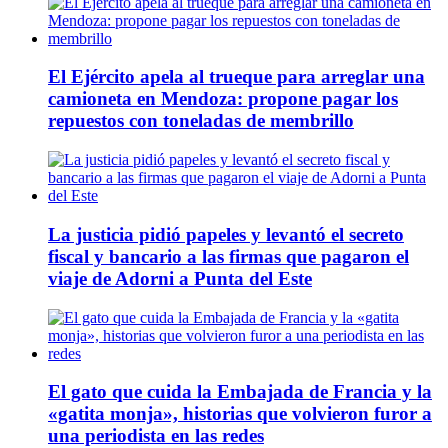
El Ejército apela al trueque para arreglar una
camioneta en Mendoza: propone pagar los
repuestos con toneladas de membrillo
La justicia pidió papeles y levantó el secreto
fiscal y bancario a las firmas que pagaron el
viaje de Adorni a Punta del Este
El gato que cuida la Embajada de Francia y la
«gatita monja», historias que volvieron furor a
una periodista en las redes