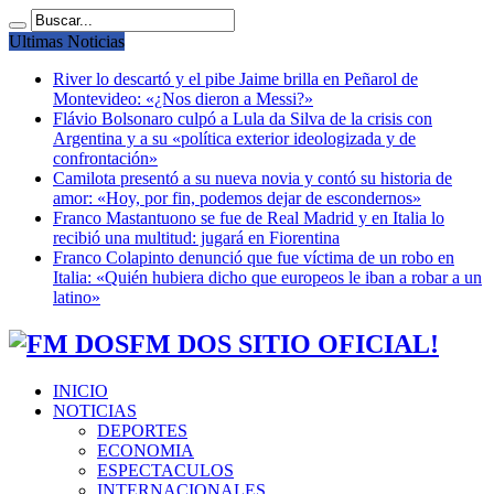
Ultimas Noticias
River lo descartó y el pibe Jaime brilla en Peñarol de
Montevideo: «¿Nos dieron a Messi?»
Flávio Bolsonaro culpó a Lula da Silva de la crisis con
Argentina y a su «política exterior ideologizada y de
confrontación»
Camilota presentó a su nueva novia y contó su historia de
amor: «Hoy, por fin, podemos dejar de escondernos»
Franco Mastantuono se fue de Real Madrid y en Italia lo
recibió una multitud: jugará en Fiorentina
Franco Colapinto denunció que fue víctima de un robo en
Italia: «Quién hubiera dicho que europeos le iban a robar a un
latino»
FM DOS SITIO OFICIAL!
INICIO
NOTICIAS
DEPORTES
ECONOMIA
ESPECTACULOS
INTERNACIONALES