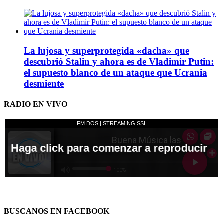
La lujosa y superprotegida «dacha» que
descubrió Stalin y ahora es de Vladimir Putin:
el supuesto blanco de un ataque que Ucrania
desmiente
RADIO EN VIVO
BUSCANOS EN FACEBOOK