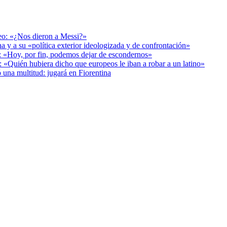
deo: «¿Nos dieron a Messi?»
a y a su «política exterior ideologizada y de confrontación»
r: «Hoy, por fin, podemos dejar de escondernos»
: «Quién hubiera dicho que europeos le iban a robar a un latino»
 una multitud: jugará en Fiorentina