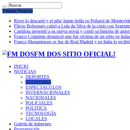
Ultimas Noticias
River lo descartó y el pibe Jaime brilla en Peñarol de Montevi
Flávio Bolsonaro culpó a Lula da Silva de la crisis con Argentin
Camilota presentó a su nueva novia y contó su historia de amo
Franco Colapinto denunció que fue víctima de un robo en Italia
Franco Mastantuono se fue de Real Madrid y en Italia lo recibió
FM DOS SITIO OFICIAL!
INICIO
NOTICIAS
DEPORTES
ECONOMIA
ESPECTACULOS
INTERNACIONALES
NACIONALES
POLICIALES
POLITICA
TECNOLOGÍA
LOCALES
Galería de imágenes
Programación