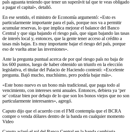
país aguanta teniendo que tener un superávit tal que te veas obligado
a pagar el capital», detalló.
En ese sentido, el ministro de Economía argumentó: «Esto es
particularmente importante para el país, porque nos va a permitir
acumular reservas, lo que implica mejorar el balance del Banco
Central y que siga bajando el riesgo país, que sigan bajando las tasas
de interés local y, entonces, que la gente tener acceso al crédito a
tasas más bajas. Es muy importante bajar el riesgo del país, porque
eso de vuelta atrae las inversiones».
Ante la pregunta puntual acerca de por qué riesgo país no baja de
los 600 puntos, luego de haber obtenido un triunfo en la elección
legislativa, el titular del Palacio de Haciendo contestó: «Excelente
pregunta. Bajó mucho, muchísimo, pero podría bajar más».
«Este bono nuevo es un bono más tradicional, que paga todo al
vencimiento, con intereses semi anuales. Entonces, debiera ya ‘per
se’ cotizar bien por debajo de lo que son los bonos viejos que no son
particularmente interesantes», agregó.
Caputo dijo que el acuerdo con el FMI contempla que el BCRA
compre o venda dólares dentro de la banda en cualquier momento
Video
Caputo aclaró el rol del Banco Central en la banda cambiaria