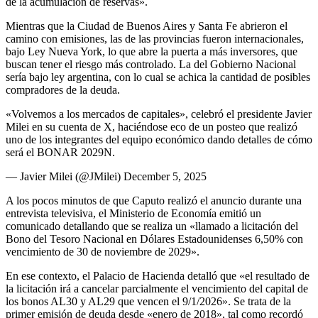
de la acumulación de reservas».
Mientras que la Ciudad de Buenos Aires y Santa Fe abrieron el
camino con emisiones, las de las provincias fueron internacionales,
bajo Ley Nueva York, lo que abre la puerta a más inversores, que
buscan tener el riesgo más controlado. La del Gobierno Nacional
sería bajo ley argentina, con lo cual se achica la cantidad de posibles
compradores de la deuda.
«Volvemos a los mercados de capitales», celebró el presidente Javier
Milei en su cuenta de X, haciéndose eco de un posteo que realizó
uno de los integrantes del equipo económico dando detalles de cómo
será el BONAR 2029N.
— Javier Milei (@JMilei) December 5, 2025
A los pocos minutos de que Caputo realizó el anuncio durante una
entrevista televisiva, el Ministerio de Economía emitió un
comunicado detallando que se realiza un «llamado a licitación del
Bono del Tesoro Nacional en Dólares Estadounidenses 6,50% con
vencimiento de 30 de noviembre de 2029».
En ese contexto, el Palacio de Hacienda detalló que «el resultado de
la licitación irá a cancelar parcialmente el vencimiento del capital de
los bonos AL30 y AL29 que vencen el 9/1/2026». Se trata de la
primer emisión de deuda desde «enero de 2018», tal como recordó