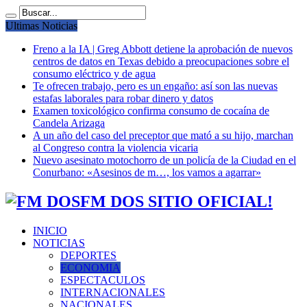
Ultimas Noticias
Freno a la IA | Greg Abbott detiene la aprobación de nuevos
centros de datos en Texas debido a preocupaciones sobre el
consumo eléctrico y de agua
Te ofrecen trabajo, pero es un engaño: así son las nuevas
estafas laborales para robar dinero y datos
Examen toxicológico confirma consumo de cocaína de
Candela Arizaga
A un año del caso del preceptor que mató a su hijo, marchan
al Congreso contra la violencia vicaria
Nuevo asesinato motochorro de un policía de la Ciudad en el
Conurbano: «Asesinos de m…, los vamos a agarrar»
FM DOS SITIO OFICIAL!
INICIO
NOTICIAS
DEPORTES
ECONOMIA
ESPECTACULOS
INTERNACIONALES
NACIONALES