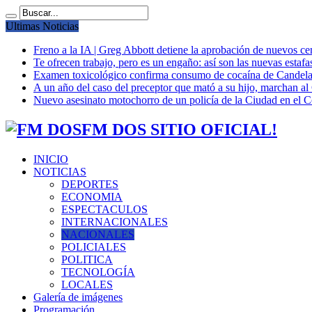
Ultimas Noticias
Freno a la IA | Greg Abbott detiene la aprobación de nuevos ce
Te ofrecen trabajo, pero es un engaño: así son las nuevas estafa
Examen toxicológico confirma consumo de cocaína de Candela
A un año del caso del preceptor que mató a su hijo, marchan al 
Nuevo asesinato motochorro de un policía de la Ciudad en el
FM DOS SITIO OFICIAL!
INICIO
NOTICIAS
DEPORTES
ECONOMIA
ESPECTACULOS
INTERNACIONALES
NACIONALES
POLICIALES
POLITICA
TECNOLOGÍA
LOCALES
Galería de imágenes
Programación